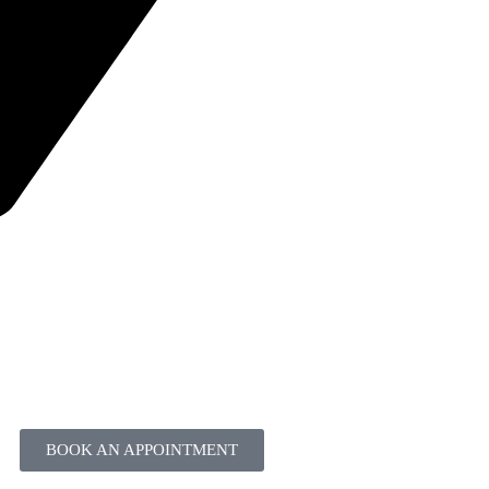
BOOK AN APPOINTMENT