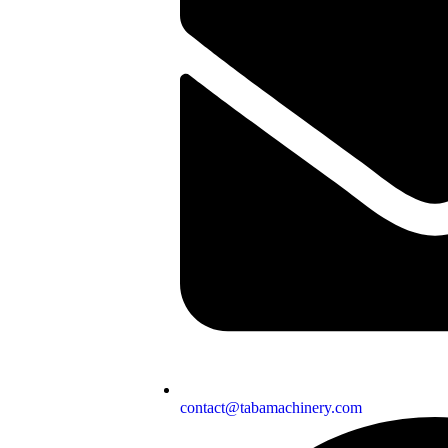
contact@tabamachinery.com