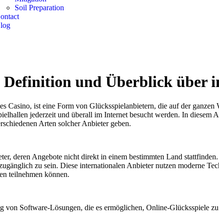
Soil Preparation
ontact
log
Definition und Überblick über in
les Casino, ist eine Form von Glücksspielanbietern, die auf der ganze
pielhallen jederzeit und überall im Internet besucht werden. In diesem 
erschiedenen Arten solcher Anbieter geben.
er, deren Angebote nicht direkt in einem bestimmten Land stattfinden. 
zugänglich zu sein. Diese internationalen Anbieter nutzen moderne Tec
ten teilnehmen können.
 von Software-Lösungen, die es ermöglichen, Online-Glücksspiele zu 