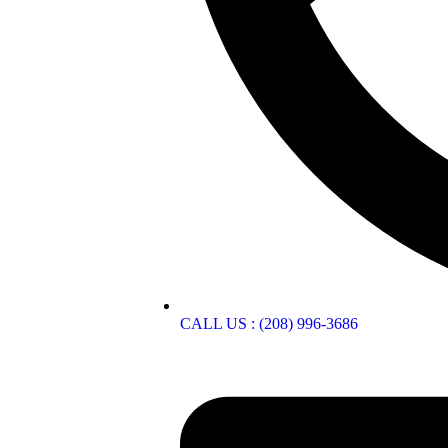
CALL US : (208) 996-3686