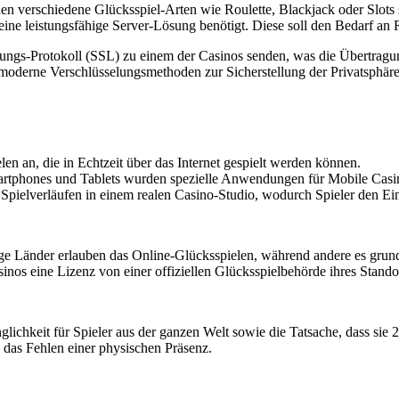
en verschiedene Glücksspiel-Arten wie Roulette, Blackjack oder Slots
eine leistungsfähige Server-Lösung benötigt. Diese soll den Bedarf an 
indungs-Protokoll (SSL) zu einem der Casinos senden, was die Übertr
moderne Verschlüsselungsmethoden zur Sicherstellung der Privatsphäre u
len an, die in Echtzeit über das Internet gespielt werden können.
rtphones und Tablets wurden spezielle Anwendungen für Mobile Casino
 Spielverläufen in einem realen Casino-Studio, wodurch Spieler den Ei
nige Länder erlauben das Online-Glücksspielen, während andere es grun
inos eine Lizenz von einer offiziellen Glücksspielbehörde ihres Stando
glichkeit für Spieler aus der ganzen Welt sowie die Tatsache, dass si
 das Fehlen einer physischen Präsenz.