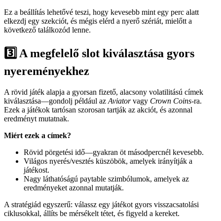
Ez a beállítás lehetővé teszi, hogy kevesebb mint egy perc alatt
elkezdj egy szekciót, és mégis elérd a nyerő szériát, mielőtt a
következő találkozód lenne.
3️⃣ A megfelelő slot kiválasztása gyors
nyereményekhez
A rövid játék alapja a gyorsan fizető, alacsony volatilitású címek
kiválasztása—gondolj például az
Aviator
vagy
Crown Coins
-ra.
Ezek a játékok tartósan szorosan tartják az akciót, és azonnal
eredményt mutatnak.
Miért ezek a címek?
Rövid pörgetési idő—gyakran öt másodpercnél kevesebb.
Világos nyerés/vesztés küszöbök, amelyek irányítják a
játékost.
Nagy láthatóságú paytable szimbólumok, amelyek az
eredményeket azonnal mutatják.
A stratégiád egyszerű: válassz egy játékot gyors visszacsatolási
ciklusokkal, állíts be mérsékelt tétet, és figyeld a kereket.