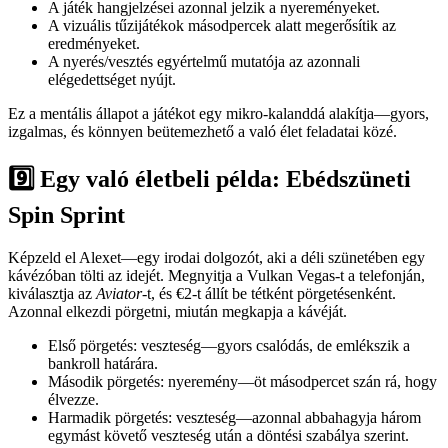
A játék hangjelzései azonnal jelzik a nyereményeket.
A vizuális tűzijátékok másodpercek alatt megerősítik az
eredményeket.
A nyerés/vesztés egyértelmű mutatója az azonnali
elégedettséget nyújt.
Ez a mentális állapot a játékot egy mikro‑kalanddá alakítja—gyors,
izgalmas, és könnyen beütemezhető a való élet feladatai közé.
9️⃣ Egy való életbeli példa: Ebédszüneti
Spin Sprint
Képzeld el Alexet—egy irodai dolgozót, aki a déli szünetében egy
kávézóban tölti az idejét. Megnyitja a Vulkan Vegas-t a telefonján,
kiválasztja az
Aviator
-t, és €2-t állít be tétként pörgetésenként.
Azonnal elkezdi pörgetni, miután megkapja a kávéját.
Első pörgetés: veszteség—gyors csalódás, de emlékszik a
bankroll határára.
Második pörgetés: nyeremény—öt másodpercet szán rá, hogy
élvezze.
Harmadik pörgetés: veszteség—azonnal abbahagyja három
egymást követő veszteség után a döntési szabálya szerint.