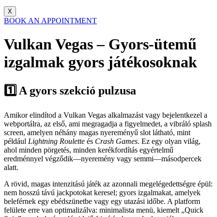
X
BOOK AN APPOINTMENT
Vulkan Vegas – Gyors‑ütemű
izgalmak gyors játékosoknak
1️⃣ A gyors szekció pulzusa
Amikor elindítod a Vulkan Vegas alkalmazást vagy bejelentkezel a
webportálra, az első, ami megragadja a figyelmedet, a vibráló splash
screen, amelyen néhány magas nyereményű slot látható, mint
például
Lightning Roulette
és
Crash Games
. Ez egy olyan világ,
ahol minden pörgetés, minden kerékfordítás egyértelmű
eredménnyel végződik—nyeremény vagy semmi—másodpercek
alatt.
A rövid, magas intenzitású játék az azonnali megelégedettségre épül:
nem hosszú távú jackpotokat keresel; gyors izgalmakat, amelyek
beleférnek egy ebédszünetbe vagy egy utazási időbe. A platform
felülete erre van optimalizálva: minimalista menü, kiemelt „Quick