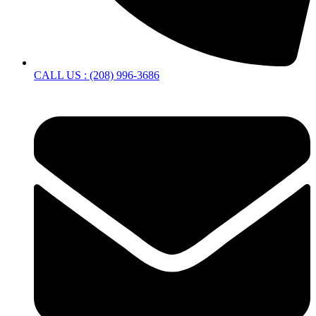
CALL US : (208) 996-3686