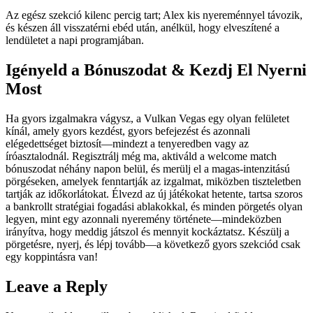
Az egész szekció kilenc percig tart; Alex kis nyereménnyel távozik,
és készen áll visszatérni ebéd után, anélkül, hogy elveszítené a
lendületet a napi programjában.
Igényeld a Bónuszodat & Kezdj El Nyerni
Most
Ha gyors izgalmakra vágysz, a Vulkan Vegas egy olyan felületet
kínál, amely gyors kezdést, gyors befejezést és azonnali
elégedettséget biztosít—mindezt a tenyeredben vagy az
íróasztalodnál. Regisztrálj még ma, aktiváld a welcome match
bónuszodat néhány napon belül, és merülj el a magas‑intenzitású
pörgéseken, amelyek fenntartják az izgalmat, miközben tiszteletben
tartják az időkorlátokat. Élvezd az új játékokat hetente, tartsa szoros
a bankrollt stratégiai fogadási ablakokkal, és minden pörgetés olyan
legyen, mint egy azonnali nyeremény története—mindeközben
irányítva, hogy meddig játszol és mennyit kockáztatsz. Készülj a
pörgetésre, nyerj, és lépj tovább—a következő gyors szekciód csak
egy koppintásra van!
Leave a Reply