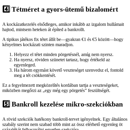
4️⃣ Tétméret a gyors‑ütemű bizalomért
A kockázatkezelés elsődleges, amikor inkább az izgalom hullámait
hajtod, mintsem heteken át építed a bankrollt.
A tipikus játékos fix tétet állít be—gyakran €1 és €5 között—hogy
kényelmes kockázati szinten maradjon.
Helyezz el tétet minden pörgetésnél, amíg nem nyersz.
Ha nyersz, röviden szünetet tartasz, hogy értékeld az
egyenleged.
Ha három egymást követő veszteséget szenvedsz el, fontold
meg a tét csökkentését.
Ez a fegyelmezett megközelítés kordában tartja a veszteségeket,
miközben megőrzi az „egy még egy pörgetés” feszültségét.
5️⃣ Bankroll kezelése mikro‑szekciókban
A rövid szekciók hatékony bankroll-tervet igényelnek. Egy általános
szabály szerint nem szabad több mint az össz elérhető egyenleg öt
százalékát felhasználni egyetlen szekcióra.