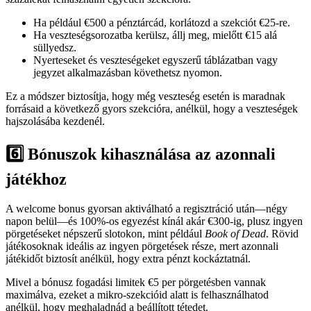
Ha például €500 a pénztárcád, korlátozd a szekciót €25-re.
Ha veszteségsorozatba kerülsz, állj meg, mielőtt €15 alá
süllyedsz.
Nyerteseket és veszteségeket egyszerű táblázatban vagy
jegyzet alkalmazásban követhetsz nyomon.
Ez a módszer biztosítja, hogy még veszteség esetén is maradnak
forrásaid a következő gyors szekcióra, anélkül, hogy a veszteségek
hajszolásába kezdenél.
6️⃣ Bónuszok kihasználása az azonnali
játékhoz
A welcome bonus gyorsan aktiválható a regisztráció után—négy
napon belül—és 100%-os egyezést kínál akár €300-ig, plusz ingyen
pörgetéseket népszerű slotokon, mint például
Book of Dead
. Rövid
játékosoknak ideális az ingyen pörgetések része, mert azonnali
játékidőt biztosít anélkül, hogy extra pénzt kockáztatnál.
Mivel a bónusz fogadási limitek €5 per pörgetésben vannak
maximálva, ezeket a mikro‑szekcióid alatt is felhasználhatod
anélkül, hogy meghaladnád a beállított tétedet.