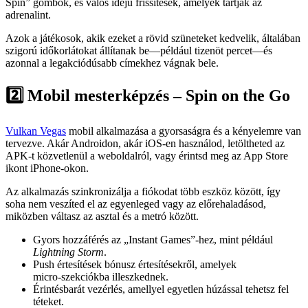
Spin” gombok, és valós idejű frissítések, amelyek tartják az
adrenalint.
Azok a játékosok, akik ezeket a rövid szüneteket kedvelik, általában
szigorú időkorlátokat állítanak be—például tizenöt percet—és
azonnal a legakciódúsabb címekhez vágnak bele.
2️⃣ Mobil mesterképzés – Spin on the Go
Vulkan Vegas
mobil alkalmazása a gyorsaságra és a kényelemre van
tervezve. Akár Androidon, akár iOS-en használod, letöltheted az
APK-t közvetlenül a weboldalról, vagy érintsd meg az App Store
ikont iPhone-okon.
Az alkalmazás szinkronizálja a fiókodat több eszköz között, így
soha nem veszíted el az egyenleged vagy az előrehaladásod,
miközben váltasz az asztal és a metró között.
Gyors hozzáférés az „Instant Games”-hez, mint például
Lightning Storm
.
Push értesítések bónusz értesítésekről, amelyek
micro‑szekciókba illeszkednek.
Érintésbarát vezérlés, amellyel egyetlen húzással tehetsz fel
téteket.