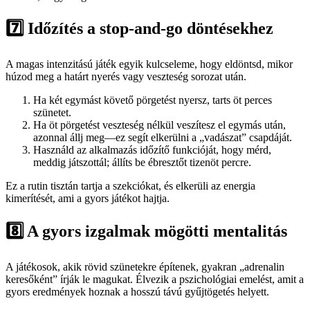
7️⃣ Időzítés a stop-and-go döntésekhez
A magas intenzitású játék egyik kulcseleme, hogy eldöntsd, mikor
húzod meg a határt nyerés vagy veszteség sorozat után.
Ha két egymást követő pörgetést nyersz, tarts öt perces
szünetet.
Ha öt pörgetést veszteség nélkül veszítesz el egymás után,
azonnal állj meg—ez segít elkerülni a „vadászat” csapdáját.
Használd az alkalmazás időzítő funkcióját, hogy mérd,
meddig játszottál; állíts be ébresztőt tizenöt percre.
Ez a rutin tisztán tartja a szekciókat, és elkerüli az energia
kimerítését, ami a gyors játékot hajtja.
8️⃣ A gyors izgalmak mögötti mentalitás
A játékosok, akik rövid szünetekre építenek, gyakran „adrenalin
keresőként” írják le magukat. Élvezik a pszichológiai emelést, amit a
gyors eredmények hoznak a hosszú távú gyűjtögetés helyett.