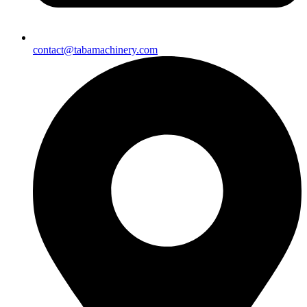
contact@tabamachinery.com