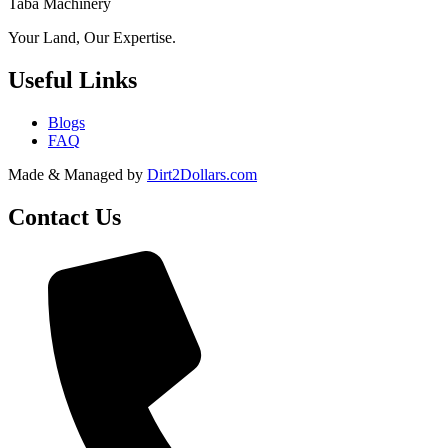
Taba Machinery
Your Land, Our Expertise.
Useful Links
Blogs
FAQ
Made & Managed by
Dirt2Dollars.com
Contact Us