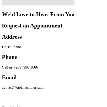
We'd Love to Hear From You
Request an Appointment
Address
Boise, Idaho
Phone
Call us: (208) 996-3686
Email
contact@tabamachinery.com