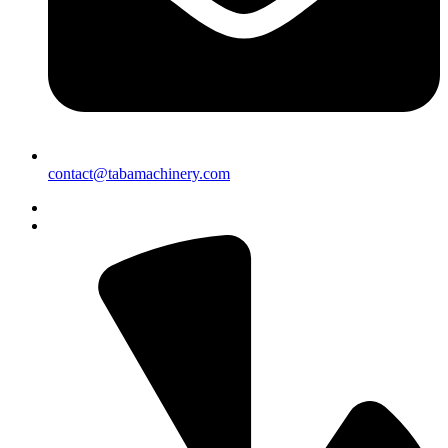
contact@tabamachinery.com