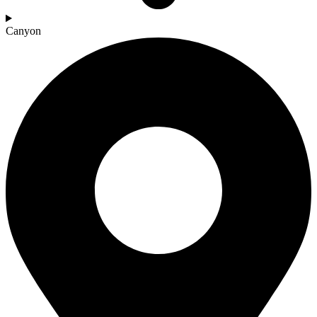
Canyon