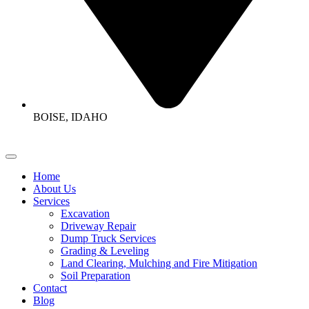
BOISE, IDAHO
Home
About Us
Services
Excavation
Driveway Repair
Dump Truck Services
Grading & Leveling
Land Clearing, Mulching and Fire Mitigation
Soil Preparation
Contact
Blog