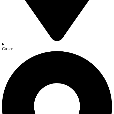
Custer