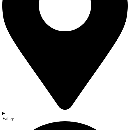
Valley