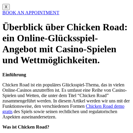
X
BOOK AN APPOINTMENT
Überblick über Chicken Road:
ein Online-Glücksspiel-
Angebot mit Casino-Spielen
und Wettmöglichkeiten.
Einführung
Chicken Road ist ein populäres Glücksspiel-Thema, das in vielen
Online-Casinos anzutreffen ist. Es umfasst eine Reihe von Casino-
Spielen und Wetten, die unter dem Titel “Chicken Road”
zusammengeführt werden. In diesem Artikel werden wir uns mit der
Funktionsweise, den verschiedenen Formen
Chicken Road demo
gratis
des Spiels sowie seinen rechtlichen und regulatorischen
Aspekten auseinandersetzen.
Was ist Chicken Road?