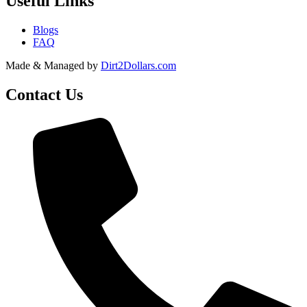
Useful Links
Blogs
FAQ
Made & Managed by
Dirt2Dollars.com
Contact Us