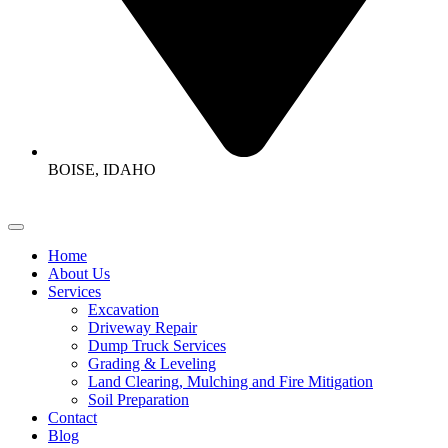
BOISE, IDAHO
Home
About Us
Services
Excavation
Driveway Repair
Dump Truck Services
Grading & Leveling
Land Clearing, Mulching and Fire Mitigation
Soil Preparation
Contact
Blog