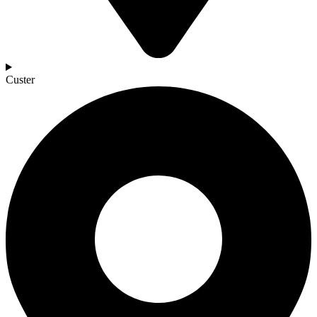
Custer