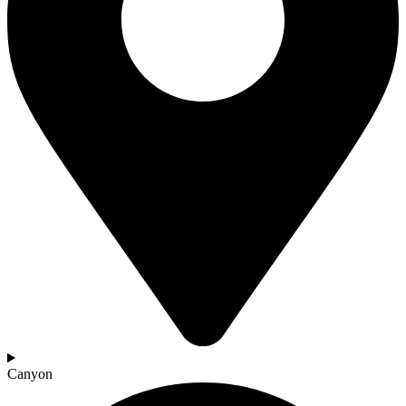
Canyon