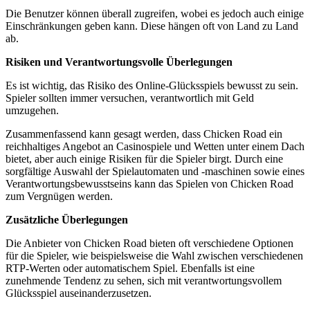
Die Benutzer können überall zugreifen, wobei es jedoch auch einige
Einschränkungen geben kann. Diese hängen oft von Land zu Land
ab.
Risiken und Verantwortungsvolle Überlegungen
Es ist wichtig, das Risiko des Online-Glücksspiels bewusst zu sein.
Spieler sollten immer versuchen, verantwortlich mit Geld
umzugehen.
Zusammenfassend kann gesagt werden, dass Chicken Road ein
reichhaltiges Angebot an Casinospiele und Wetten unter einem Dach
bietet, aber auch einige Risiken für die Spieler birgt. Durch eine
sorgfältige Auswahl der Spielautomaten und -maschinen sowie eines
Verantwortungsbewusstseins kann das Spielen von Chicken Road
zum Vergnügen werden.
Zusätzliche Überlegungen
Die Anbieter von Chicken Road bieten oft verschiedene Optionen
für die Spieler, wie beispielsweise die Wahl zwischen verschiedenen
RTP-Werten oder automatischem Spiel. Ebenfalls ist eine
zunehmende Tendenz zu sehen, sich mit verantwortungsvollem
Glücksspiel auseinanderzusetzen.