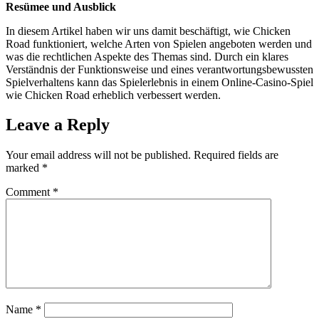
Resümee und Ausblick
In diesem Artikel haben wir uns damit beschäftigt, wie Chicken
Road funktioniert, welche Arten von Spielen angeboten werden und
was die rechtlichen Aspekte des Themas sind. Durch ein klares
Verständnis der Funktionsweise und eines verantwortungsbewussten
Spielverhaltens kann das Spielerlebnis in einem Online-Casino-Spiel
wie Chicken Road erheblich verbessert werden.
Leave a Reply
Your email address will not be published.
Required fields are
marked
*
Comment
*
Name
*