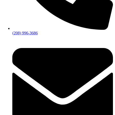
(208) 996-3686