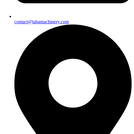
contact@tabamachinery.com