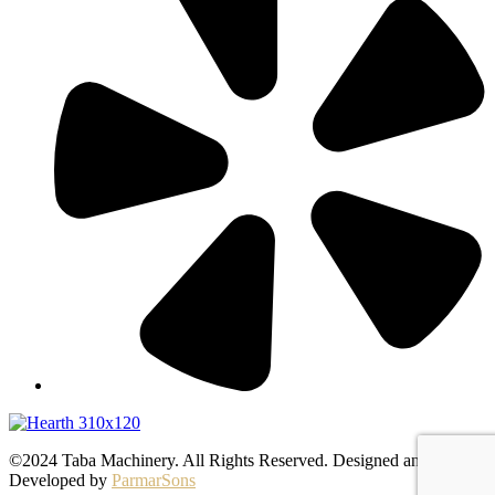
©2024 Taba Machinery. All Rights Reserved. Designed and
Developed by
ParmarSons