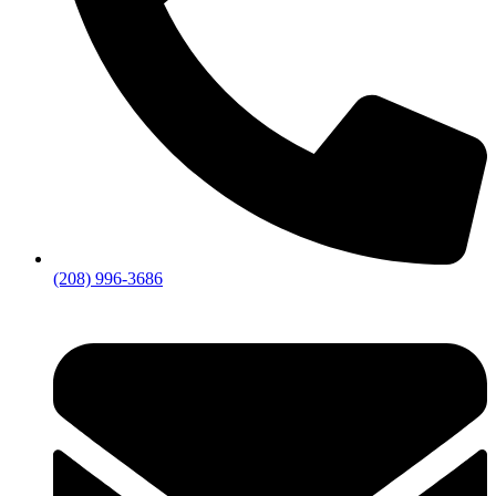
(208) 996-3686