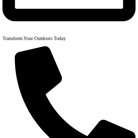
Transform Your Outdoors Today