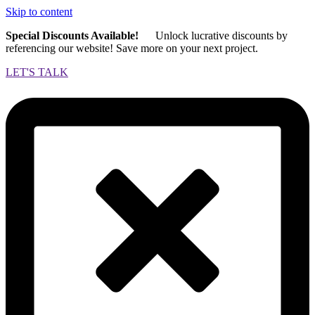
Skip to content
Special Discounts Available!
Unlock lucrative discounts by
referencing our website! Save more on your next project.
LET'S TALK