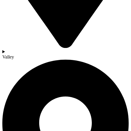
Valley