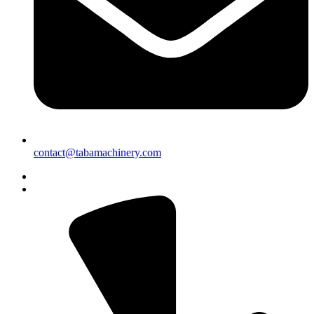
contact@tabamachinery.com