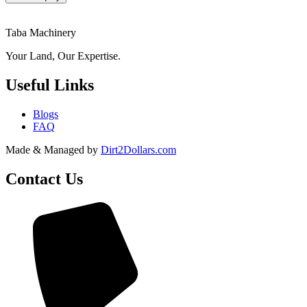
Taba Machinery
Your Land, Our Expertise.
Useful Links
Blogs
FAQ
Made & Managed by
Dirt2Dollars.com
Contact Us