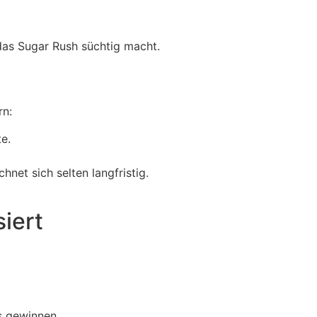
 das Sugar Rush süchtig macht.
rn:
e.
net sich selten langfristig.
iert
s gewinnen.