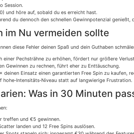
o Session.
0) und höre auf, sobald du es erreicht hast.
 während du dennoch den schnellen Gewinnpotenzial genießt,
n im Nu vermeiden sollte
können diese Fehler deinen Spaß und dein Guthaben schmäle
 einer Pechsträhne zu erhöhen, fördert nur größere Verlust
en Gewinnen zu rechnen, führt eher zu Enttäuschung.
 deinen Einsatz einen garantierten Free Spin zu kaufen, rech
uf hohe‑Intensitäts‑Niveau statt auf langwierige Frustration.
arien: Was in 30 Minuten pass
hen:
r treffen und €5 gewinnen.
catter landen und 12 Free Spins auslösen.
lier Spots stapeln sich; insgesamt €30 während des Feature