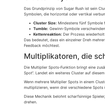
Das Grundprinzip von Sugar Rush ist sein Clu
Symbolen, die horizontal oder vertikal verbun
Cluster Size:
Mindestens fünf Symbole f
Tumble:
Gewinn-Symbole verschwinden s
Kettenreaktion:
Der Prozess wiederholt 
Das bedeutet, dass ein einzelner Dreh mehrer
Feedback möchtest.
Multiplikatoren, die s
Die Multiplier Spots-Funktion bringt eine zusä
Spot“. Landet ein weiteres Cluster auf diese
Wenn mehrere Multiplier Spots in einem Clust
multiplizieren, wenn drei verschiedene Spots
Diese Mechanik belohnt scharfsinnige Spieler,
drehen.