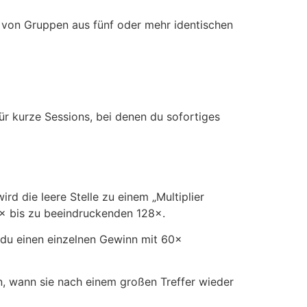
n von Gruppen aus fünf oder mehr identischen
ür kurze Sessions, bei denen du sofortiges
rd die leere Stelle zu einem „Multiplier
 2× bis zu beeindruckenden 128×.
t du einen einzelnen Gewinn mit 60×
en, wann sie nach einem großen Treffer wieder