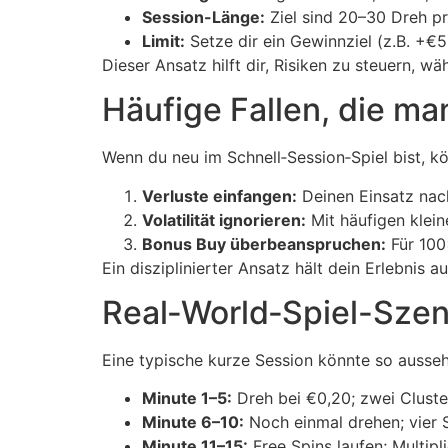
Session-Länge:
Ziel sind 20–30 Dreh pr
Limit:
Setze dir ein Gewinnziel (z.B. +€5
Dieser Ansatz hilft dir, Risiken zu steuern,
Häufige Fallen, die ma
Wenn du neu im Schnell‑Session‑Spiel bist, 
Verluste einfangen:
Deinen Einsatz nach
Volatilität ignorieren:
Mit häufigen klein
Bonus Buy überbeanspruchen:
Für 100×
Ein disziplinierter Ansatz hält dein Erlebnis a
Real‑World‑Spiel-Szen
Eine typische kurze Session könnte so ausse
Minute 1–5:
Dreh bei €0,20; zwei Cluste
Minute 6–10:
Noch einmal drehen; vier S
Minute 11–15:
Free Spins laufen; Multip