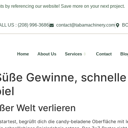
ts by referencing our website! Save more on your next project.
LL US : (208) 996-3686
contact@tabamachinery.com
BO
Home
About Us
Services
Contact
Blo
Süße Gewinne, schnelle
iel
ßer Welt verlieren
startest, begrüßt dich die candy‑beladene Oberfläche mit 