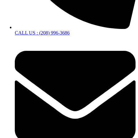
CALL US : (208) 996-3686