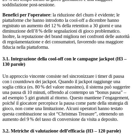
soddisfazione post‑sessione.
Benefici per l’operatore
: la riduzione del churn è evidente; le
piattaforme che hanno introdotto la cool‑off a dicembre hanno
registrato un aumento del 12 % della retention a 30 giorni e una
diminuzione dell’8 % delle segnalazioni di gioco problematico.
Inoltre, la reputazione del brand migliora nei confronti delle autorità
di regolamentazione e dei consumatori, favorendo una maggiore
fiducia nella piattaforma.
3.1. Integrazione della cool‑off con le campagne jackpot (H3 –
130 parole)
Un approccio vincente consiste nel sincronizzare i timer di pausa
con i countdown dei jackpot. Quando il jackpot raggiunge una
soglia critica (es. 80 % del valore massimo), il sistema può suggerire
una pausa di 10 minuti, offrendo al contempo un “bonus pausa” –
ad esempio 5 giri gratuiti al ritorno. Questo mantiene l’engagement,
poiché il giocatore percepisce la pausa come parte della strategia di
gioco, non come una limitazione. Alcuni operatori hanno testato
questa combinazione su slot “Christmas Treasure”, ottenendo un
aumento del 9 % del tasso di conversione da visita a deposito.
3.2. Metriche di valutazione dell’efficacia (H3 – 120 parole)