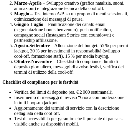
Marzo‑Aprile
– Sviluppo creativo (grafica natalizia, suoni,
animazioni) e integrazione tecnica della cool‑off.
Maggio
– Test interno A/B su un gruppo di utenti selezionati,
ottimizzazione dei messaggi di pausa.
Giugno‑Luglio
– Pianificazione dei canali: email
(segmentazione bonus benvenuto), push notification,
campagne social (Instagram Stories con countdown) e
partnership affiliazione.
Agosto‑Settembre
– Allocazione del budget: 55 % per premi
jackpot, 30 % per investimenti in responsabilità (sviluppo
cool‑off, formazione staff), 15 % per media buying.
Ottobre‑Novembre
– Checklist di compliance: limiti di
deposito giornaliero, messaggi di avviso festivi, verifica dei
termini di utilizzo della cool‑off.
Checklist di compliance per le festività
Verifica dei limiti di deposito (es. € 2 000 settimanali).
Inserimento di messaggi di avviso “Gioca con moderazione”
in tutti i pop‑up jackpot.
Aggiornamento dei termini di servizio con la descrizione
dettagliata della cool‑off.
Test di accessibilità per garantire che il pulsante di pausa sia
visibile anche su dispositivi mobili.