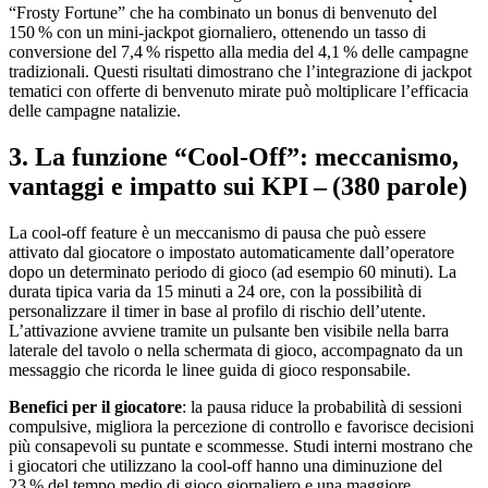
“Frosty Fortune” che ha combinato un bonus di benvenuto del
150 % con un mini‑jackpot giornaliero, ottenendo un tasso di
conversione del 7,4 % rispetto alla media del 4,1 % delle campagne
tradizionali. Questi risultati dimostrano che l’integrazione di jackpot
tematici con offerte di benvenuto mirate può moltiplicare l’efficacia
delle campagne natalizie.
3. La funzione “Cool‑Off”: meccanismo,
vantaggi e impatto sui KPI – (380 parole)
La cool‑off feature è un meccanismo di pausa che può essere
attivato dal giocatore o impostato automaticamente dall’operatore
dopo un determinato periodo di gioco (ad esempio 60 minuti). La
durata tipica varia da 15 minuti a 24 ore, con la possibilità di
personalizzare il timer in base al profilo di rischio dell’utente.
L’attivazione avviene tramite un pulsante ben visibile nella barra
laterale del tavolo o nella schermata di gioco, accompagnato da un
messaggio che ricorda le linee guida di gioco responsabile.
Benefici per il giocatore
: la pausa riduce la probabilità di sessioni
compulsive, migliora la percezione di controllo e favorisce decisioni
più consapevoli su puntate e scommesse. Studi interni mostrano che
i giocatori che utilizzano la cool‑off hanno una diminuzione del
23 % del tempo medio di gioco giornaliero e una maggiore