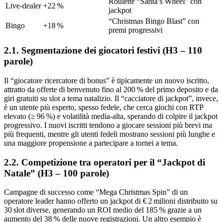
Roulette “Santa’s Wheel” con
Live‑dealer
+22 %
jackpot
“Christmas Bingo Blast” con
Bingo
+18 %
premi progressivi
2.1. Segmentazione dei giocatori festivi (H3 – 110
parole)
Il “giocatore ricercatore di bonus” è tipicamente un nuovo iscritto,
attratto da offerte di benvenuto fino al 200 % del primo deposito e da
giri gratuiti su slot a tema natalizio. Il “cacciatore di jackpot”, invece,
è un utente più esperto, spesso fedele, che cerca giochi con RTP
elevato (≥ 96 %) e volatilità media‑alta, sperando di colpire il jackpot
progressivo. I nuovi iscritti tendono a giocare sessioni più brevi ma
più frequenti, mentre gli utenti fedeli mostrano sessioni più lunghe e
una maggiore propensione a partecipare a tornei a tema.
2.2. Competizione tra operatori per il “Jackpot di
Natale” (H3 – 100 parole)
Campagne di successo come “Mega Christmas Spin” di un
operatore leader hanno offerto un jackpot di € 2 milioni distribuito su
30 slot diverse, generando un ROI medio del 185 % grazie a un
aumento del 38 % delle nuove registrazioni. Un altro esempio è