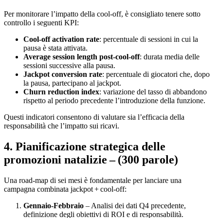
Per monitorare l’impatto della cool‑off, è consigliato tenere sotto
controllo i seguenti KPI:
Cool‑off activation rate
: percentuale di sessioni in cui la
pausa è stata attivata.
Average session length post‑cool‑off
: durata media delle
sessioni successive alla pausa.
Jackpot conversion rate
: percentuale di giocatori che, dopo
la pausa, partecipano al jackpot.
Churn reduction index
: variazione del tasso di abbandono
rispetto al periodo precedente l’introduzione della funzione.
Questi indicatori consentono di valutare sia l’efficacia della
responsabilità che l’impatto sui ricavi.
4. Pianificazione strategica delle
promozioni natalizie – (300 parole)
Una road‑map di sei mesi è fondamentale per lanciare una
campagna combinata jackpot + cool‑off:
Gennaio‑Febbraio
– Analisi dei dati Q4 precedente,
definizione degli obiettivi di ROI e di responsabilità.