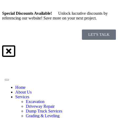
Special Discounts Available!
Unlock lucrative discounts by
referencing our website! Save more on your next project.
LET'S TALK
Home
About Us
Services
Excavation
Driveway Repair
Dump Truck Services
Grading & Leveling