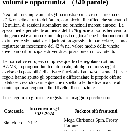
volumi e opportunità – (340 parole)
Negli ultimi cinque anni il Q4 ha mostrato una crescita media del
27 % rispetto al resto dell’anno, con picchi di traffico che superano i
12 milioni di sessioni giornaliere nei principali mercati europei. La
spesa media per utente aumenta del 15 % grazie a bonus benvenuto
più generosi e a promozioni “deposita e gioca” che includono crediti
extra per le slot natalizie. I jackpot progressivi, in particolare, hanno
registrato un incremento del 42 % nel valore medio delle vincite,
diventando il principale driver di acquisizione di nuovi utenti.
Le normative europee, comprese quelle che regolano i siti non
AAMS, impongono limiti di deposito, obblighi di messaggi di
avviso e la possibilità di attivare funzioni di auto‑esclusione. Queste
regole hanno spinto gli operatori a differenziare le proprie offerte
natalizie, creando campagne che rispettano le direttive ma che al
contempo mantengono alto il livello di eccitazione.
Le categorie di gioco che registrano i maggiori picchi sono:
Incremento Q4
Categoria
Jackpot più frequenti
2022‑2024
Mega Christmas Spin, Frosty
Slot video
+31 %
Fortune