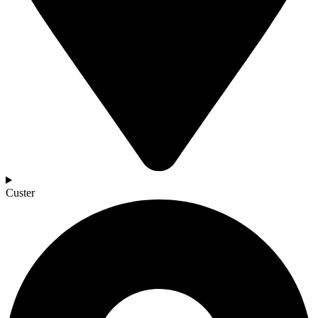
Custer