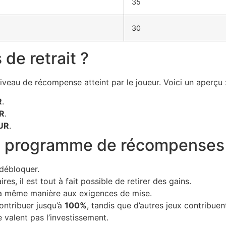
35
30
 de retrait ?
 niveau de récompense atteint par le joueur. Voici un aperçu 
R
.
R
.
UR
.
le programme de récompenses
débloquer.
s, il est tout à fait possible de retirer des gains.
la même manière aux exigences de mise.
ntribuer jusqu’à
100%
, tandis que d’autres jeux contribuen
valent pas l’investissement.