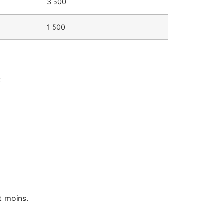
3 500
1 500
:
t moins.