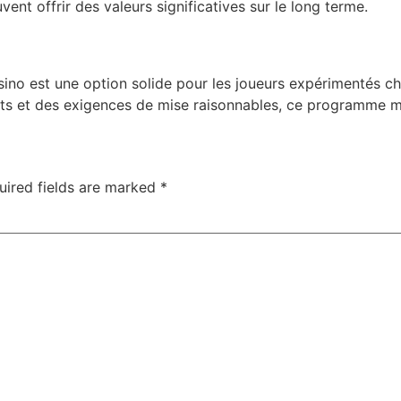
t offrir des valeurs significatives sur le long terme.
o est une option solide pour les joueurs expérimentés che
ts et des exigences de mise raisonnables, ce programme mé
uired fields are marked
*