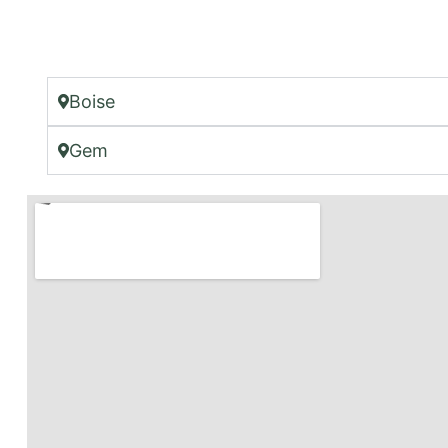
Boise
Gem