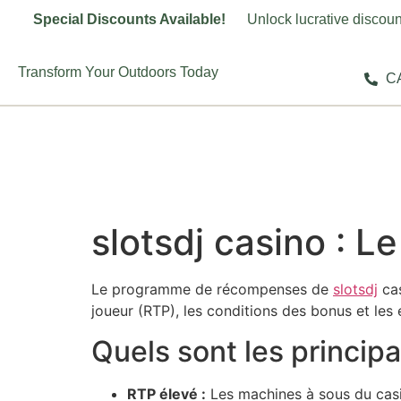
Special Discounts Available!
Unlock lucrative discoun
Transform Your Outdoors Today
CA
slotsdj casino : 
Le programme de récompenses de
slotsdj
cas
joueur (RTP), les conditions des bonus et les
Quels sont les princi
RTP élevé :
Les machines à sous du cas