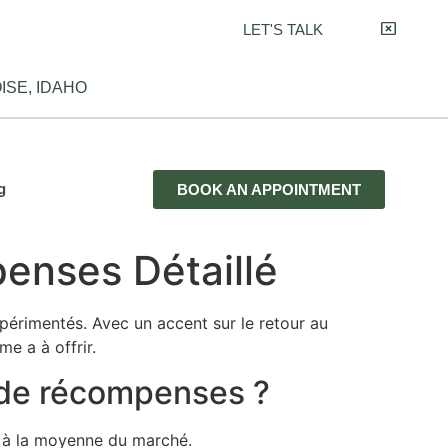
LET'S TALK
ISE, IDAHO
g
BOOK AN APPOINTMENT
enses Détaillé
périmentés. Avec un accent sur le retour au
e a à offrir.
 de récompenses ?
ur à la moyenne du marché.