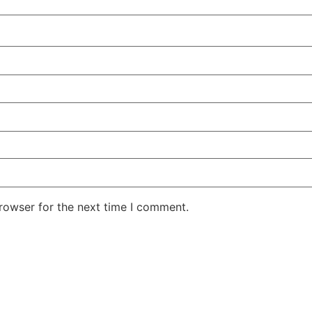
rowser for the next time I comment.