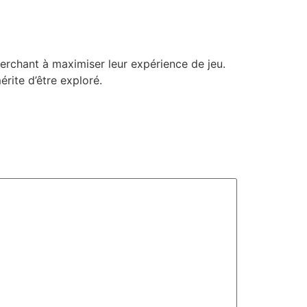
rchant à maximiser leur expérience de jeu.
rite d’être exploré.