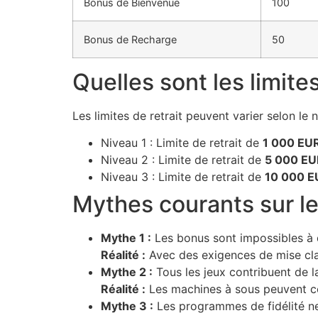
Bonus de Bienvenue
100
Bonus de Recharge
50
Quelles sont les limites
Les limites de retrait peuvent varier selon le
Niveau 1 : Limite de retrait de
1 000 EU
Niveau 2 : Limite de retrait de
5 000 EU
Niveau 3 : Limite de retrait de
10 000 E
Mythes courants sur 
Mythe 1 :
Les bonus sont impossibles à 
Réalité :
Avec des exigences de mise claire
Mythe 2 :
Tous les jeux contribuent de 
Réalité :
Les machines à sous peuvent co
Mythe 3 :
Les programmes de fidélité ne 