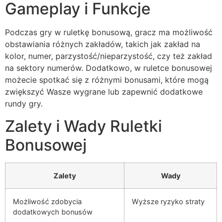
Gameplay i Funkcje
Podczas gry w ruletkę bonusową, gracz ma możliwość
obstawiania różnych zakładów, takich jak zakład na
kolor, numer, parzystość/nieparzystość, czy też zakład
na sektory numerów. Dodatkowo, w ruletce bonusowej
możecie spotkać się z różnymi bonusami, które mogą
zwiększyć Wasze wygrane lub zapewnić dodatkowe
rundy gry.
Zalety i Wady Ruletki
Bonusowej
Zalety
Wady
Możliwość zdobycia
Wyższe ryzyko straty
dodatkowych bonusów