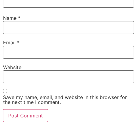
Name
*
Email
*
Website
Save my name, email, and website in this browser for
the next time I comment.