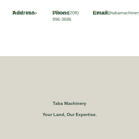
Address
Phone
Email
Boise, Idaho
Call us: (208)
contact@tabamachiner
996-3686
Taba Machinery
Your Land, Our Expertise.