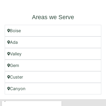
Areas we Serve
Boise
Ada
Valley
Gem
Custer
Canyon