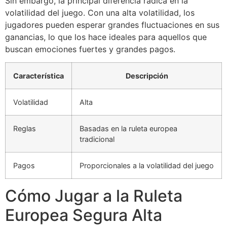
Sin embargo, la principal diferencia radica en la
volatilidad del juego. Con una alta volatilidad, los
jugadores pueden esperar grandes fluctuaciones en sus
ganancias, lo que los hace ideales para aquellos que
buscan emociones fuertes y grandes pagos.
Característica
Descripción
Volatilidad
Alta
Reglas
Basadas en la ruleta europea
tradicional
Pagos
Proporcionales a la volatilidad del juego
Cómo Jugar a la Ruleta
Europea Segura Alta