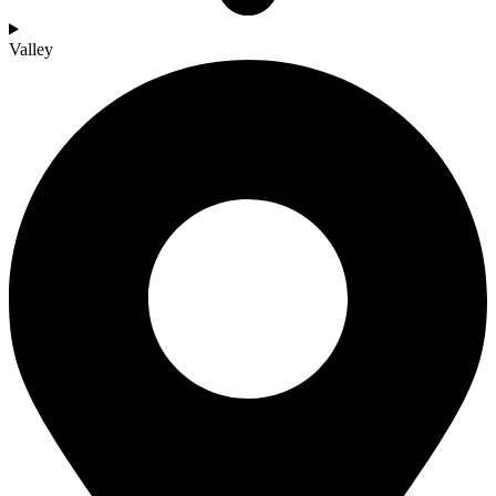
Valley