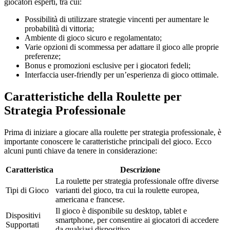
giocatori esperti, tra cui:
Possibilità di utilizzare strategie vincenti per aumentare le
probabilità di vittoria;
Ambiente di gioco sicuro e regolamentato;
Varie opzioni di scommessa per adattare il gioco alle proprie
preferenze;
Bonus e promozioni esclusive per i giocatori fedeli;
Interfaccia user-friendly per un’esperienza di gioco ottimale.
Caratteristiche della Roulette per
Strategia Professionale
Prima di iniziare a giocare alla roulette per strategia professionale, è
importante conoscere le caratteristiche principali del gioco. Ecco
alcuni punti chiave da tenere in considerazione:
Caratteristica
Descrizione
La roulette per strategia professionale offre diverse
Tipi di Gioco
varianti del gioco, tra cui la roulette europea,
americana e francese.
Il gioco è disponibile su desktop, tablet e
Dispositivi
smartphone, per consentire ai giocatori di accedere
Supportati
da qualsiasi dispositivo.