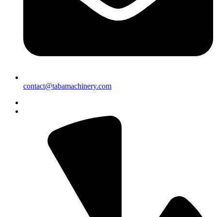
contact@tabamachinery.com