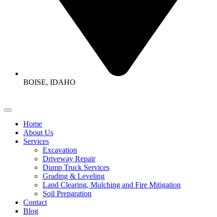
BOISE, IDAHO
Home
About Us
Services
Excavation
Driveway Repair
Dump Truck Services
Grading & Leveling
Land Clearing, Mulching and Fire Mitigation
Soil Preparation
Contact
Blog