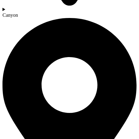
Canyon