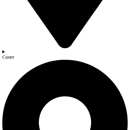
Custer