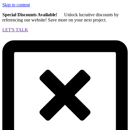
Skip to content
Special Discounts Available!
Unlock lucrative discounts by
referencing our website! Save more on your next project.
LET'S TALK