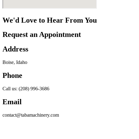
We'd Love to Hear From You
Request an Appointment
Address
Boise, Idaho
Phone
Call us: (208) 996-3686
Email
contact@tabamachinery.com