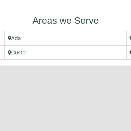
Areas we Serve
Ada
Custer