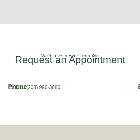
We'd Love to Hear From You
Request an Appointment
Phone
Call us: (208) 996-3686