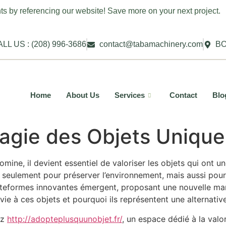
ts by referencing our website! Save more on your next project.
LL US : (208) 996-3686
contact@tabamachinery.com
BO
Home
About Us
Services
Contact
Blo
agie des Objets Unique
e, il devient essentiel de valoriser les objets qui ont une
 seulement pour préserver l’environnement, mais aussi pour
ateformes innovantes émergent, proposant une nouvelle man
e à ces objets et pourquoi ils représentent une alternative
ez
http://adopteplusquunobjet.fr/
, un espace dédié à la valo