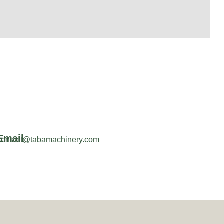
Email
contact@tabamachinery.com