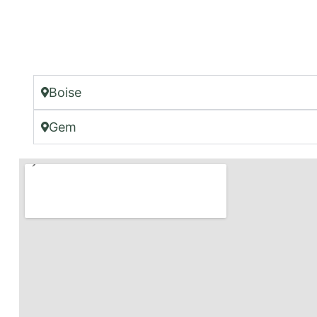
Boise
Gem