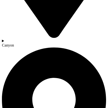
Canyon