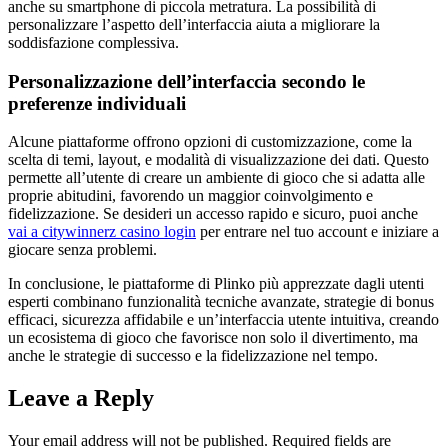
anche su smartphone di piccola metratura. La possibilità di
personalizzare l’aspetto dell’interfaccia aiuta a migliorare la
soddisfazione complessiva.
Personalizzazione dell’interfaccia secondo le
preferenze individuali
Alcune piattaforme offrono opzioni di customizzazione, come la
scelta di temi, layout, e modalità di visualizzazione dei dati. Questo
permette all’utente di creare un ambiente di gioco che si adatta alle
proprie abitudini, favorendo un maggior coinvolgimento e
fidelizzazione. Se desideri un accesso rapido e sicuro, puoi anche
vai a citywinnerz casino login
per entrare nel tuo account e iniziare a
giocare senza problemi.
In conclusione, le piattaforme di Plinko più apprezzate dagli utenti
esperti combinano funzionalità tecniche avanzate, strategie di bonus
efficaci, sicurezza affidabile e un’interfaccia utente intuitiva, creando
un ecosistema di gioco che favorisce non solo il divertimento, ma
anche le strategie di successo e la fidelizzazione nel tempo.
Leave a Reply
Your email address will not be published.
Required fields are