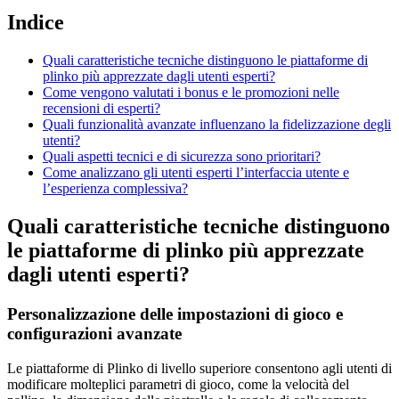
Indice
Quali caratteristiche tecniche distinguono le piattaforme di
plinko più apprezzate dagli utenti esperti?
Come vengono valutati i bonus e le promozioni nelle
recensioni di esperti?
Quali funzionalità avanzate influenzano la fidelizzazione degli
utenti?
Quali aspetti tecnici e di sicurezza sono prioritari?
Come analizzano gli utenti esperti l’interfaccia utente e
l’esperienza complessiva?
Quali caratteristiche tecniche distinguono
le piattaforme di plinko più apprezzate
dagli utenti esperti?
Personalizzazione delle impostazioni di gioco e
configurazioni avanzate
Le piattaforme di Plinko di livello superiore consentono agli utenti di
modificare molteplici parametri di gioco, come la velocità del