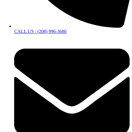
CALL US : (208) 996-3686