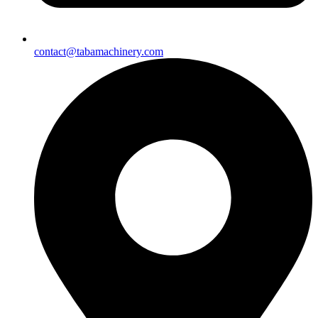
contact@tabamachinery.com