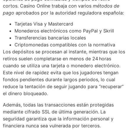
cortos. Casino Online trabaja con varios
métodos de
pago
aprobados por la autoridad reguladora española:
Tarjetas Visa y Mastercard
Monederos electrónicos como PayPal y Skrill
Transferencias bancarias locales
Criptomonedas compatibles con la normativa
Los depósitos se procesan al instante, mientras que los
retiros suelen completarse en menos de 24 horas
cuando se utiliza una tarjeta o monedero electrónico.
Este nivel de rapidez evita que los jugadores tengan
fondos pendientes durante largos periodos, lo cual
reduce la tentación de seguir jugando para “recuperar”
el dinero bloqueado.
Además, todas las transacciones están protegidas
mediante cifrado SSL de última generación. La
seguridad garantiza que la información personal y
financiera nunca sea vulnerada por terceros.