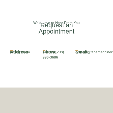
We'd Love to Hear From You
Request an
Appointment
Address
Phone
Email
Boise, Idaho
Call us: (208)
contact@tabamachiner
996-3686