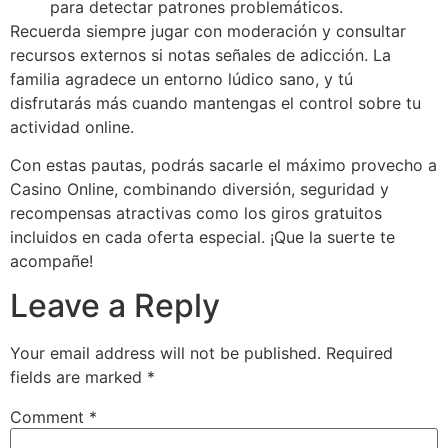
para detectar patrones problemáticos.
Recuerda siempre jugar con moderación y consultar
recursos externos si notas señales de adicción. La
familia agradece un entorno lúdico sano, y tú
disfrutarás más cuando mantengas el control sobre tu
actividad online.
Con estas pautas, podrás sacarle el máximo provecho a
Casino Online, combinando diversión, seguridad y
recompensas atractivas como los giros gratuitos
incluidos en cada oferta especial. ¡Que la suerte te
acompañe!
Leave a Reply
Your email address will not be published.
Required
fields are marked
*
Comment
*