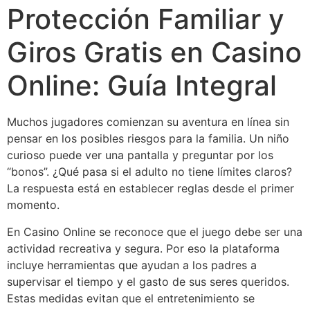
Protección Familiar y
Giros Gratis en Casino
Online: Guía Integral
Muchos jugadores comienzan su aventura en línea sin
pensar en los posibles riesgos para la familia. Un niño
curioso puede ver una pantalla y preguntar por los
“bonos”. ¿Qué pasa si el adulto no tiene límites claros?
La respuesta está en establecer reglas desde el primer
momento.
En Casino Online se reconoce que el juego debe ser una
actividad recreativa y segura. Por eso la plataforma
incluye herramientas que ayudan a los padres a
supervisar el tiempo y el gasto de sus seres queridos.
Estas medidas evitan que el entretenimiento se