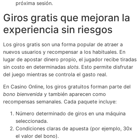
próxima sesión.
Giros gratis que mejoran la
experiencia sin riesgos
Los giros gratis son una forma popular de atraer a
nuevos usuarios y recompensar a los habituales. En
lugar de apostar dinero propio, el jugador recibe tiradas
sin costo en determinadas
slots
. Esto permite disfrutar
del juego mientras se controla el gasto real.
En Casino Online, los giros gratuitos forman parte del
bono bienvenida
y también aparecen como
recompensas semanales. Cada paquete incluye:
Número determinado de giros en una máquina
seleccionada.
Condiciones claras de apuesta (por ejemplo, 30x
el valor del bono).