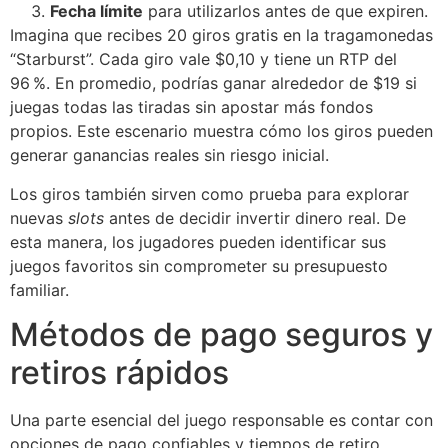
Fecha límite
para utilizarlos antes de que expiren.
Imagina que recibes 20 giros gratis en la tragamonedas
“Starburst”. Cada giro vale $0,10 y tiene un RTP del
96 %. En promedio, podrías ganar alrededor de $19 si
juegas todas las tiradas sin apostar más fondos
propios. Este escenario muestra cómo los giros pueden
generar ganancias reales sin riesgo inicial.
Los giros también sirven como prueba para explorar
nuevas
slots
antes de decidir invertir dinero real. De
esta manera, los jugadores pueden identificar sus
juegos favoritos sin comprometer su presupuesto
familiar.
Métodos de pago seguros y
retiros rápidos
Una parte esencial del juego responsable es contar con
opciones de pago confiables y tiempos de retiro