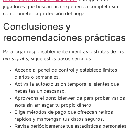
jugadores que buscan una experiencia completa sin
comprometer la protección del hogar.
Conclusiones y
recomendaciones prácticas
Para jugar responsablemente mientras disfrutas de los
giros gratis
, sigue estos pasos sencillos:
Accede al panel de control y establece límites
diarios o semanales.
Activa la autoexclusión temporal si sientes que
necesitas un descanso.
Aprovecha el bono bienvenida para probar varios
slots
sin arriesgar tu propio dinero.
Elige métodos de pago que ofrezcan retiros
rápidos y mantengan tus datos seguros.
Revisa periódicamente tus estadísticas personales