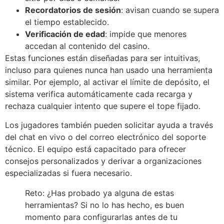
Recordatorios de sesión
: avisan cuando se supera
el tiempo establecido.
Verificación de edad
: impide que menores
accedan al contenido del casino.
Estas funciones están diseñadas para ser intuitivas,
incluso para quienes nunca han usado una herramienta
similar. Por ejemplo, al activar el límite de depósito, el
sistema verifica automáticamente cada recarga y
rechaza cualquier intento que supere el tope fijado.
Los jugadores también pueden solicitar ayuda a través
del chat en vivo o del correo electrónico del soporte
técnico. El equipo está capacitado para ofrecer
consejos personalizados y derivar a organizaciones
especializadas si fuera necesario.
Reto: ¿Has probado ya alguna de estas
herramientas? Si no lo has hecho, es buen
momento para configurarlas antes de tu