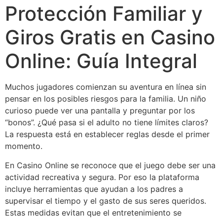
Protección Familiar y
Giros Gratis en Casino
Online: Guía Integral
Muchos jugadores comienzan su aventura en línea sin
pensar en los posibles riesgos para la familia. Un niño
curioso puede ver una pantalla y preguntar por los
“bonos”. ¿Qué pasa si el adulto no tiene límites claros?
La respuesta está en establecer reglas desde el primer
momento.
En Casino Online se reconoce que el juego debe ser una
actividad recreativa y segura. Por eso la plataforma
incluye herramientas que ayudan a los padres a
supervisar el tiempo y el gasto de sus seres queridos.
Estas medidas evitan que el entretenimiento se