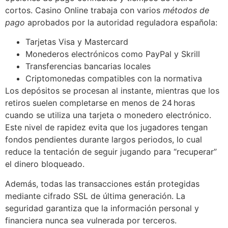
cortos. Casino Online trabaja con varios
métodos de
pago
aprobados por la autoridad reguladora española:
Tarjetas Visa y Mastercard
Monederos electrónicos como PayPal y Skrill
Transferencias bancarias locales
Criptomonedas compatibles con la normativa
Los depósitos se procesan al instante, mientras que los
retiros suelen completarse en menos de 24 horas
cuando se utiliza una tarjeta o monedero electrónico.
Este nivel de rapidez evita que los jugadores tengan
fondos pendientes durante largos periodos, lo cual
reduce la tentación de seguir jugando para “recuperar”
el dinero bloqueado.
Además, todas las transacciones están protegidas
mediante cifrado SSL de última generación. La
seguridad garantiza que la información personal y
financiera nunca sea vulnerada por terceros.