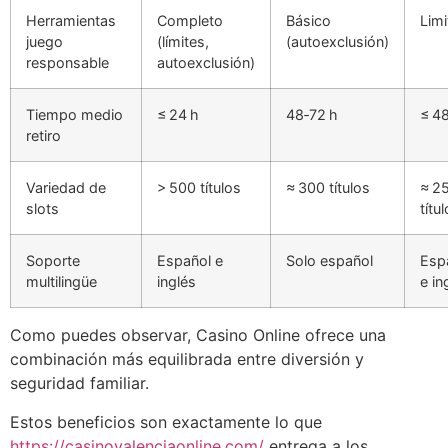
Herramientas
Completo
Básico
Lim
juego
(límites,
(autoexclusión)
responsable
autoexclusión)
Tiempo medio
≤ 24 h
48‑72 h
≤ 48
retiro
Variedad de
> 500 títulos
≈ 300 títulos
≈ 2
slots
títu
Soporte
Español e
Solo español
Esp
multilingüe
inglés
e in
Como puedes observar, Casino Online ofrece una
combinación más equilibrada entre diversión y
seguridad familiar.
Estos beneficios son exactamente lo que
https://casinovalenciaonline.com/
entrega a los