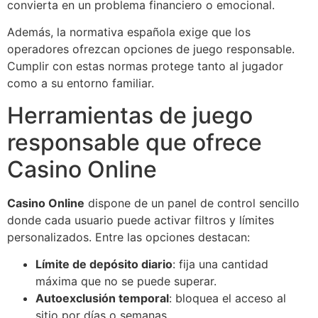
convierta en un problema financiero o emocional.
Además, la normativa española exige que los
operadores ofrezcan opciones de juego responsable.
Cumplir con estas normas protege tanto al jugador
como a su entorno familiar.
Herramientas de juego
responsable que ofrece
Casino Online
Casino Online
dispone de un panel de control sencillo
donde cada usuario puede activar filtros y límites
personalizados. Entre las opciones destacan:
Límite de depósito diario
: fija una cantidad
máxima que no se puede superar.
Autoexclusión temporal
: bloquea el acceso al
sitio por días o semanas.