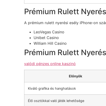
Prémium Rulett Nyerés
A prémium rulett nyerési esély iPhone-on szá
LeoVegas Casino
Unibet Casino
William Hill Casino
Prémium Rulett Nyerés
valódi pénzes online kaszinó
Előnyök
Kiváló grafika és hanghatások
Élő osztókkal való játék lehetősége