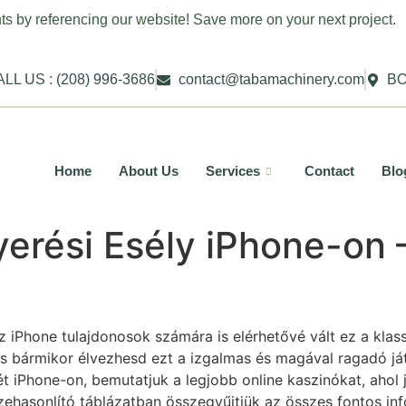
ts by referencing our website! Save more on your next project.
LL US : (208) 996-3686
contact@tabamachinery.com
BO
Home
About Us
Services
Contact
Blo
erési Esély iPhone-on 
 iPhone tulajdonosok számára is elérhetővé vált ez a klass
és bármikor élvezhesd ezt a izgalmas és magával ragadó já
ét iPhone-on, bemutatjuk
a legjobb online kaszinókat, ahol 
zehasonlító táblázatban összegyűjtjük az összes fontos inf