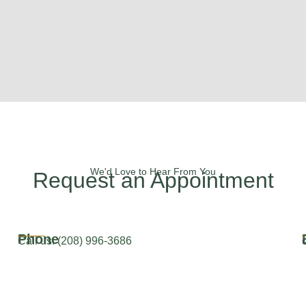
We'd Love to Hear From You
Request an Appointment
Phone
Call us: (208) 996-3686