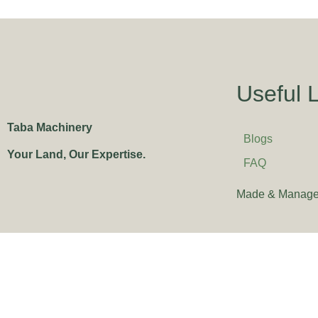
Useful 
Taba Machinery
Blogs
Your Land, Our Expertise.
FAQ
Made & Manage
©2024 Taba Mac