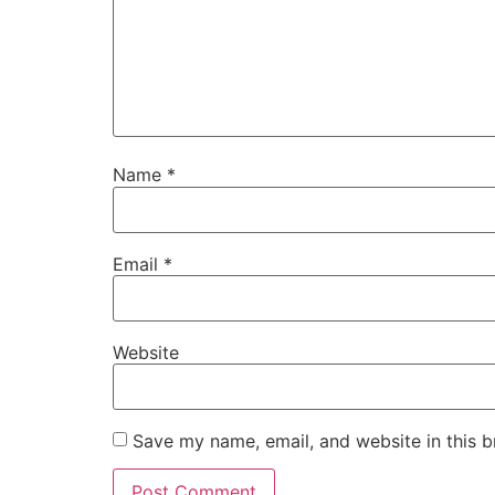
Name
*
Email
*
Website
Save my name, email, and website in this b