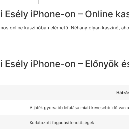
i Esély iPhone-on – Online ka
mos online kaszinóban elérhető. Néhány olyan kaszinó, ahol
i Esély iPhone-on – Előnyök é
Hátrá
A játék gyorsabb lefutása miatt kevesebb idő van a
Korlátozott fogadási lehetőségek