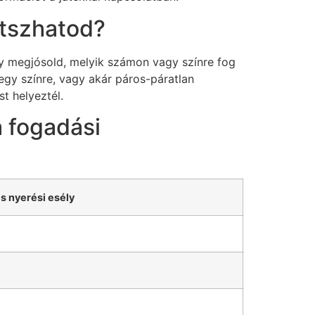
átszhatod?
gy megjósold, melyik számon vagy színre fog
egy színre, vagy akár páros-páratlan
t helyeztél.
a fogadási
s nyerési esély