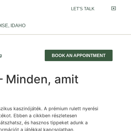
LET'S TALK
ISE, IDAHO
g
BOOK AN APPOINTMENT
– Minden, amit
zikus kaszinójáték. A prémium rulett nyerési
tékot. Ebben a cikkben részletesen
játszhatsz, és hasznos tippeket adunk a
ormációt a játékkal kapcsolatban.