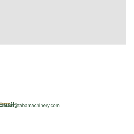
Email
contact@tabamachinery.com