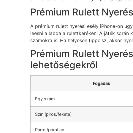
Prémium Rulett Nyerés
A prémium rulett nyerési esély iPhone-on ug
leesni a labda a rulettkeréken. A játék sorá
számokra is. Ha helyesen tippelsz, akkor nyer
Prémium Rulett Nyerési
lehetőségekről
Fogadás
Egy szám
Szín (piros/fekete)
Páros/páratlan