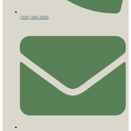
(208) 996-3686