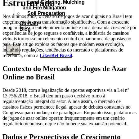
Estruturada
Land Clearing, Mulching
and Fire Mitigation
Soil Preparation
Nos últimos anos, o cenário de jogos de azar digitais no Brasil tem
experimentado uma transformação significativa. Com a crescente
Contact
popularidade do entretenimento online e uma demanda crescente por
Blog
experiências de jogo seguras e confiáveis, a indústria de cassinos
virtuais tornou-se um elemento central do panorama de apostas no
país. Este artigo explora os fatores que moldam essa evolução,
X
incluindo regulações, tendências do mercado e plataformas de
referência, como a
LikesBet Brasil
.
Contexto do Mercado de Jogos de Azar
Online no Brasil
Desde 2018, com a legalização de apostas esportivas via a Lei nº
13.756/2018, o Brasil deu um passo decisivo rumo à
regulamentação integral do setor. Ainda assim, o mercado de
cassinos físicos permanece ilegal, apesar de debates constantes no
Congresso para mudança de paradigmas. Enquanto isso, plataformas
de jogos de azar online operam frequentemente em um cenário
regulatório nebuloso, o que não impede sua expansão potencial.
Dados e Perspectivas de Crescimento