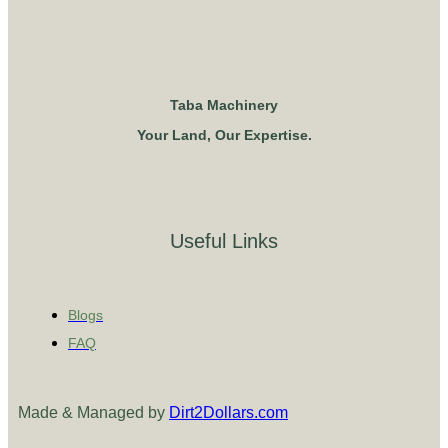
Taba Machinery
Your Land, Our Expertise.
Useful Links
Blogs
FAQ
Made & Managed by
Dirt2Dollars.com