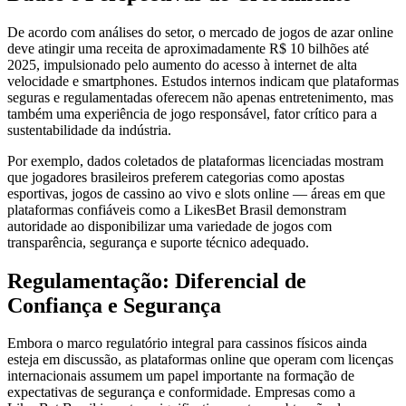
De acordo com análises do setor, o mercado de jogos de azar online
deve atingir uma receita de aproximadamente R$ 10 bilhões até
2025, impulsionado pelo aumento do acesso à internet de alta
velocidade e smartphones. Estudos internos indicam que plataformas
seguras e regulamentadas oferecem não apenas entretenimento, mas
também uma experiência de jogo responsável, fator crítico para a
sustentabilidade da indústria.
Por exemplo, dados coletados de plataformas licenciadas mostram
que jogadores brasileiros preferem categorias como apostas
esportivas, jogos de cassino ao vivo e slots online — áreas em que
plataformas confiáveis como a LikesBet Brasil demonstram
autoridade ao disponibilizar uma variedade de jogos com
transparência, segurança e suporte técnico adequado.
Regulamentação: Diferencial de
Confiança e Segurança
Embora o marco regulatório integral para cassinos físicos ainda
esteja em discussão, as plataformas online que operam com licenças
internacionais assumem um papel importante na formação de
expectativas de segurança e conformidade. Empresas como a