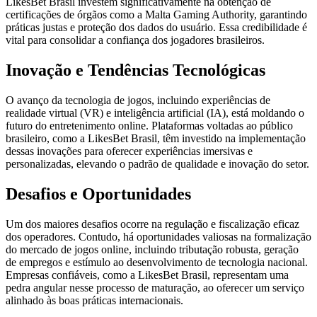
LikesBet Brasil investem significativamente na obtenção de
certificações de órgãos como a Malta Gaming Authority, garantindo
práticas justas e proteção dos dados do usuário. Essa credibilidade é
vital para consolidar a confiança dos jogadores brasileiros.
Inovação e Tendências Tecnológicas
O avanço da tecnologia de jogos, incluindo experiências de
realidade virtual (VR) e inteligência artificial (IA), está moldando o
futuro do entretenimento online. Plataformas voltadas ao público
brasileiro, como a LikesBet Brasil, têm investido na implementação
dessas inovações para oferecer experiências imersivas e
personalizadas, elevando o padrão de qualidade e inovação do setor.
Desafios e Oportunidades
Um dos maiores desafios ocorre na regulação e fiscalização eficaz
dos operadores. Contudo, há oportunidades valiosas na formalização
do mercado de jogos online, incluindo tributação robusta, geração
de empregos e estímulo ao desenvolvimento de tecnologia nacional.
Empresas confiáveis, como a LikesBet Brasil, representam uma
pedra angular nesse processo de maturação, ao oferecer um serviço
alinhado às boas práticas internacionais.