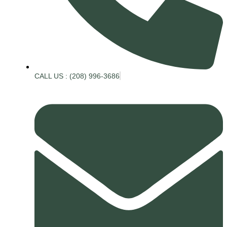
CALL US : (208) 996-3686