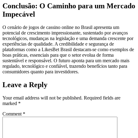
Conclusão: O Caminho para um Mercado
Impecável
O cenário de jogos de cassino online no Brasil apresenta um
potencial de crescimento impressionante, sustentado por avanços
tecnológicos, mudanças na legislação e uma demanda crescente por
experiências de qualidade. A credibilidade e segurança de
plataformas como a LikesBet Brasil destacam-se como exemplos de
boas práticas, essenciais para que o setor evolua de forma
sustentável e responsável. O futuro aponta para um mercado mais
regulado, tecnológico e confiável, trazendo benefícios tanto para
consumidores quanto para investidores.
Leave a Reply
Your email address will not be published.
Required fields are
marked
*
Comment
*