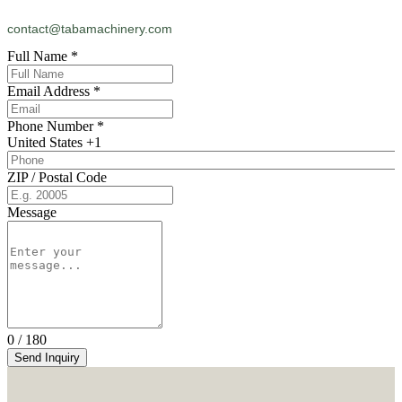
contact@tabamachinery.com
Full Name
*
Email Address
*
Phone Number
*
United States +1
ZIP / Postal Code
Message
0 / 180
Send Inquiry