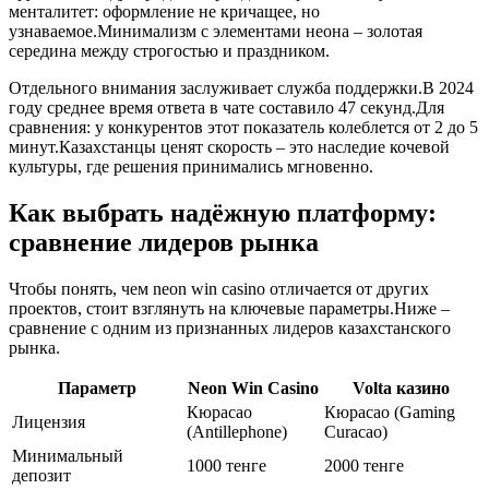
менталитет: оформление не кричащее, но
узнаваемое.Минимализм с элементами неона – золотая
середина между строгостью и праздником.
Отдельного внимания заслуживает служба поддержки.В 2024
году среднее время ответа в чате составило 47 секунд.Для
сравнения: у конкурентов этот показатель колеблется от 2 до 5
минут.Казахстанцы ценят скорость – это наследие кочевой
культуры, где решения принимались мгновенно.
Как выбрать надёжную платформу:
сравнение лидеров рынка
Чтобы понять, чем neon win casino отличается от других
проектов, стоит взглянуть на ключевые параметры.Ниже –
сравнение с одним из признанных лидеров казахстанского
рынка.
Параметр
Neon Win Casino
Volta казино
Кюрасао
Кюрасао (Gaming
Лицензия
(Antillephone)
Curacao)
Минимальный
1000 тенге
2000 тенге
депозит