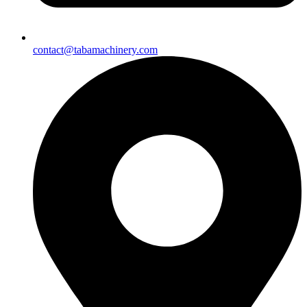
contact@tabamachinery.com