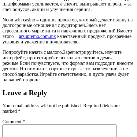
платформами усиливается, а значит, выигрывают игроки – за
счёт бонусов, акций и улучшения сервиса.
Neon win casino – один из проектов, который делает ставку на
долгосрочные отношения с аудиторией.Здесь нет
агрессивного маркетинга и навязчивых предложений.Вместо
этого –
grsupremo.com.mx
качественный продукт, прозрачные
условия и уважение к пользователю.
Попробуйте начать с малого.Зарегистрируйтесь, изучите
интерфейс, протестируйте несколько слотов в демо-
режиме.Если почувствуете, что формат вам подходит, внесите
депозит.Но помните: азартные игры – это развлечение, а не
способ заработка.Играйте ответственно, и пусть удача будет
на вашей стороне.
Leave a Reply
Your email address will not be published.
Required fields are
marked
*
Comment
*