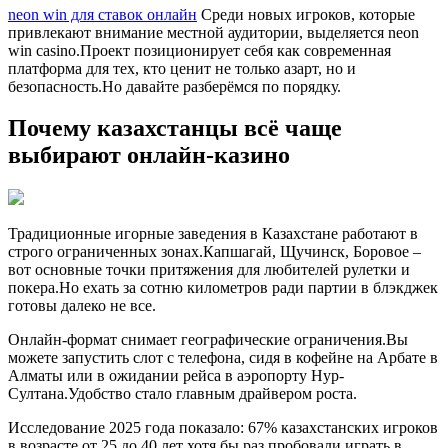
neon win для ставок онлайн
Среди новых игроков, которые
привлекают внимание местной аудитории, выделяется neon
win casino.Проект позиционирует себя как современная
платформа для тех, кто ценит не только азарт, но и
безопасность.Но давайте разберёмся по порядку.
Почему казахстанцы всё чаще
выбирают онлайн-казино
Традиционные игорные заведения в Казахстане работают в
строго ограниченных зонах.Капшагай, Щучинск, Боровое –
вот основные точки притяжения для любителей рулетки и
покера.Но ехать за сотню километров ради партии в блэкджек
готовы далеко не все.
Онлайн-формат снимает географические ограничения.Вы
можете запустить слот с телефона, сидя в кофейне на Арбате в
Алматы или в ожидании рейса в аэропорту Нур-
Султана.Удобство стало главным драйвером роста.
Исследование 2025 года показало: 67% казахстанских игроков
в возрасте от 25 до 40 лет хотя бы раз пробовали играть в