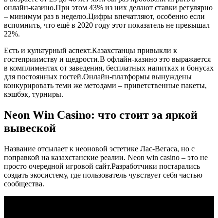
онлайн-казино.При этом 43% из них делают ставки регулярно
– минимум раз в неделю.Цифры впечатляют, особенно если
вспомнить, что ещё в 2020 году этот показатель не превышал
22%.
Есть и культурный аспект.Казахстанцы привыкли к
гостеприимству и щедрости.В офлайн-казино это выражается
в комплиментах от заведения, бесплатных напитках и бонусах
для постоянных гостей.Онлайн-платформы вынуждены
конкурировать теми же методами – приветственные пакеты,
кэшбэк, турниры.
Neon Win Casino: что стоит за яркой
вывеской
Название отсылает к неоновой эстетике Лас-Вегаса, но с
поправкой на казахстанские реалии. Neon win casino – это не
просто очередной игровой сайт.Разработчики постарались
создать экосистему, где пользователь чувствует себя частью
сообщества.