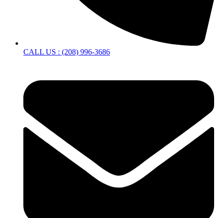
CALL US : (208) 996-3686