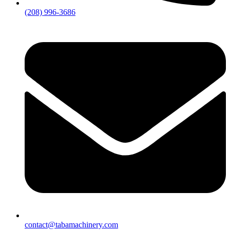
(208) 996-3686
contact@tabamachinery.com