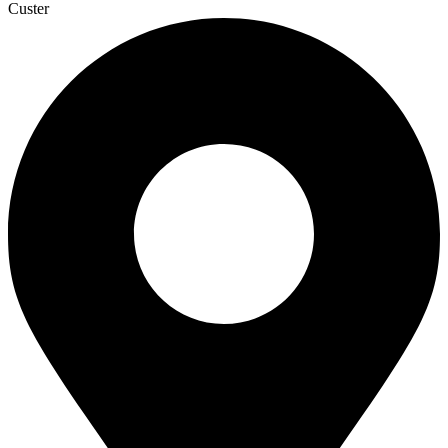
Custer