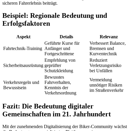
sicheren Fahrerlebnis beiträgt.
Beispiel: Regionale Bedeutung und
Erfolgsfaktoren
Aspekt
Details
Relevanz
Geführte Kurse für
Verbessert Balance,
Fahrtechnik-Training
Anfänger und
Bremsen und
Fortgeschrittene
Kurventechnik
Empfehlung von
Reduziert
Sicherheitsausrüstung
geprüfter
Verletzungsrisiko
Schutzkleidung
bei Unfällen
Bewusstes
Vermeidung
Verkehrsregeln und
Fahrverhalten,
unnötiger Risiken
Bewusstsein
Kenntnis der
im Straßenverkehr
Verkehrsordnung
Fazit: Die Bedeutung digitaler
Gemeinschaften im 21. Jahrhundert
Mit der zunehmenden Digitalisierung der Biker-Community wächst