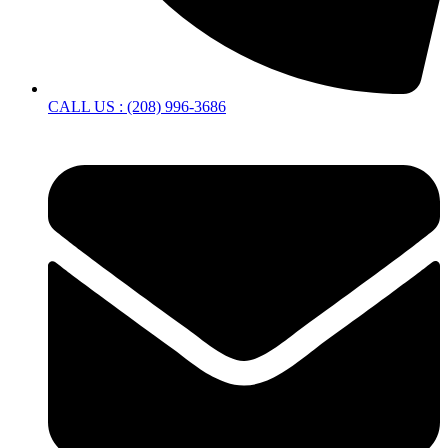
CALL US : (208) 996-3686