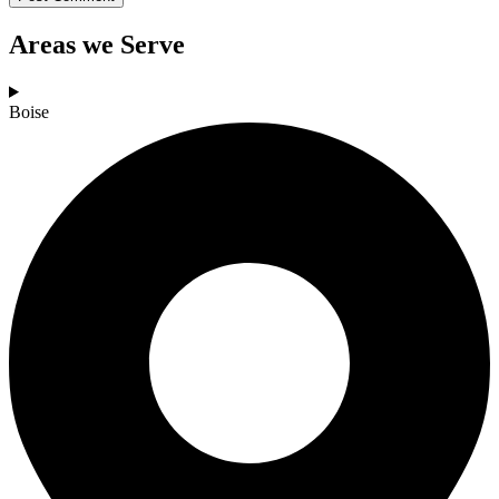
Areas we Serve
Boise