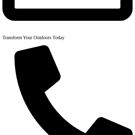
Transform Your Outdoors Today