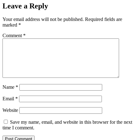
Leave a Reply
Your email address will not be published.
Required fields are
marked
*
Comment
*
Name
*
Email
*
Website
Save my name, email, and website in this browser for the next
time I comment.