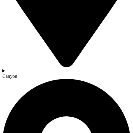
Canyon