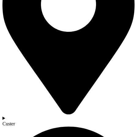
Custer