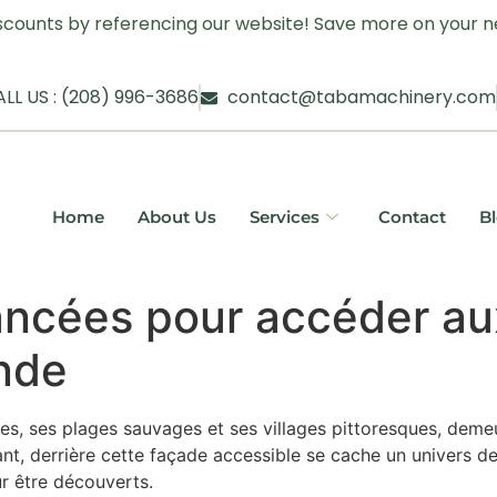
iscounts by referencing our website! Save more on your ne
LL US : (208) 996-3686
contact@tabamachinery.com
Home
About Us
Services
Contact
B
ancées pour accéder au
nde
s, ses plages sauvages et ses villages pittoresques, deme
nt, derrière cette façade accessible se cache un univers d
r être découverts.