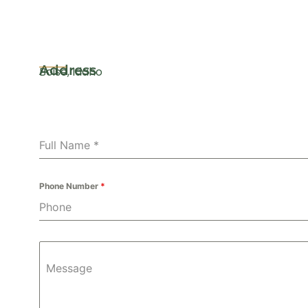
Address
Boise, Idaho
Full Name
*
Phone Number
*
Message