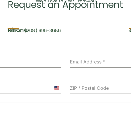
Request an Appointment
We'd Love to Hear From You
Phone
Call us: (208) 996-3686
Email Address
*
ZIP / Postal Code
United
States
+1