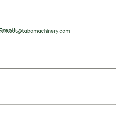
Email
contact@tabamachinery.com