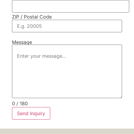
ZIP / Postal Code
Message
0 / 180
Send Inquiry