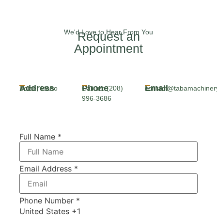
We'd Love to Hear From You
Request an
Appointment
Address
Phone
Email
Boise, Idaho
Call us: (208)
contact@tabamachiner
996-3686
Full Name
*
Email Address
*
Phone Number
*
United States +1