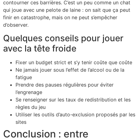
contourner ces barrières. C’est un peu comme un chat
qui joue avec une pelote de laine : on sait que ça peut
finir en catastrophe, mais on ne peut s’empêcher
d’observer.
Quelques conseils pour jouer
avec la tête froide
Fixer un budget strict et s’y tenir coûte que coûte
Ne jamais jouer sous l’effet de l’alcool ou de la
fatigue
Prendre des pauses régulières pour éviter
l’engrenage
Se renseigner sur les taux de redistribution et les
règles du jeu
Utiliser les outils d’auto-exclusion proposés par les
sites
Conclusion : entre