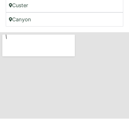
Custer
Canyon