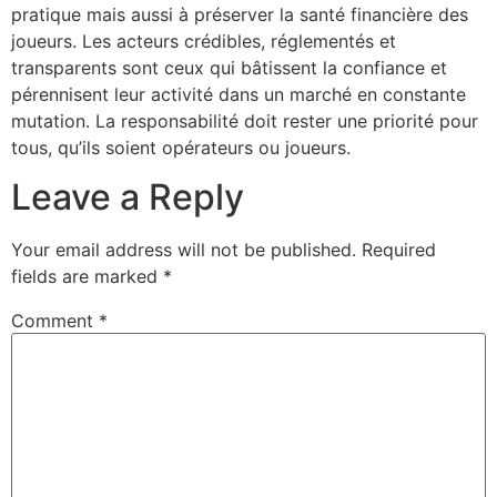
pratique mais aussi à préserver la santé financière des
joueurs. Les acteurs crédibles, réglementés et
transparents sont ceux qui bâtissent la confiance et
pérennisent leur activité dans un marché en constante
mutation. La responsabilité doit rester une priorité pour
tous, qu’ils soient opérateurs ou joueurs.
Leave a Reply
Your email address will not be published.
Required
fields are marked
*
Comment
*