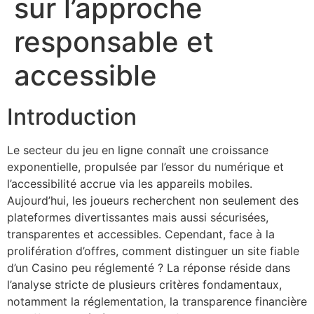
sur l’approche
responsable et
accessible
Introduction
Le secteur du jeu en ligne connaît une croissance
exponentielle, propulsée par l’essor du numérique et
l’accessibilité accrue via les appareils mobiles.
Aujourd’hui, les joueurs recherchent non seulement des
plateformes divertissantes mais aussi sécurisées,
transparentes et accessibles. Cependant, face à la
prolifération d’offres, comment distinguer un site fiable
d’un Casino peu réglementé ? La réponse réside dans
l’analyse stricte de plusieurs critères fondamentaux,
notamment la réglementation, la transparence financière