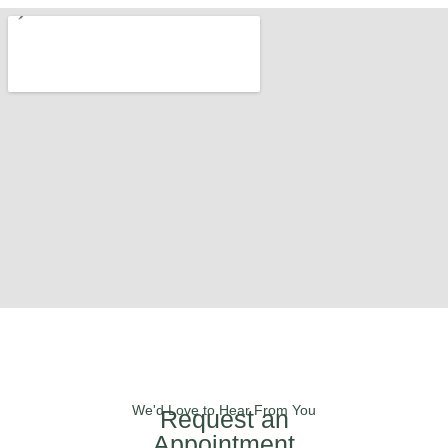
We'd Love to Hear From You
Request an
Appointment