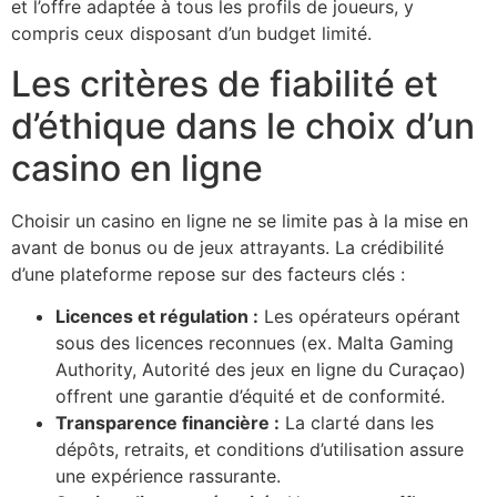
et l’offre adaptée à tous les profils de joueurs, y
compris ceux disposant d’un budget limité.
Les critères de fiabilité et
d’éthique dans le choix d’un
casino en ligne
Choisir un casino en ligne ne se limite pas à la mise en
avant de bonus ou de jeux attrayants. La crédibilité
d’une plateforme repose sur des facteurs clés :
Licences et régulation :
Les opérateurs opérant
sous des licences reconnues (ex. Malta Gaming
Authority, Autorité des jeux en ligne du Curaçao)
offrent une garantie d’équité et de conformité.
Transparence financière :
La clarté dans les
dépôts, retraits, et conditions d’utilisation assure
une expérience rassurante.