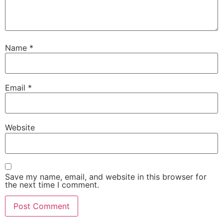
Name
*
Email
*
Website
Save my name, email, and website in this browser for
the next time I comment.