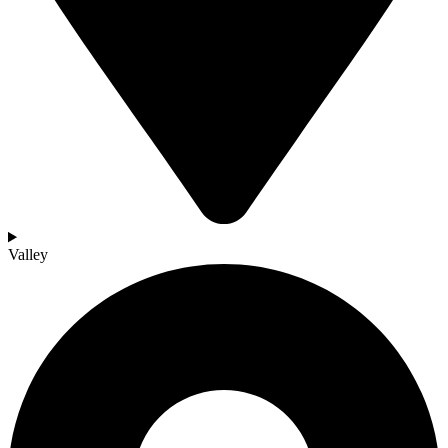
Valley