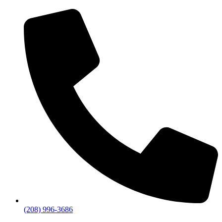
(208) 996-3686