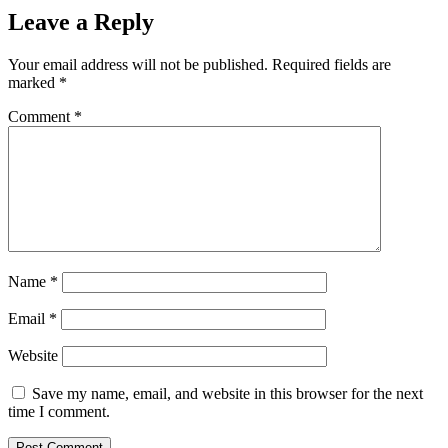
Leave a Reply
Your email address will not be published.
Required fields are
marked
*
Comment
*
Name
*
Email
*
Website
Save my name, email, and website in this browser for the next
time I comment.