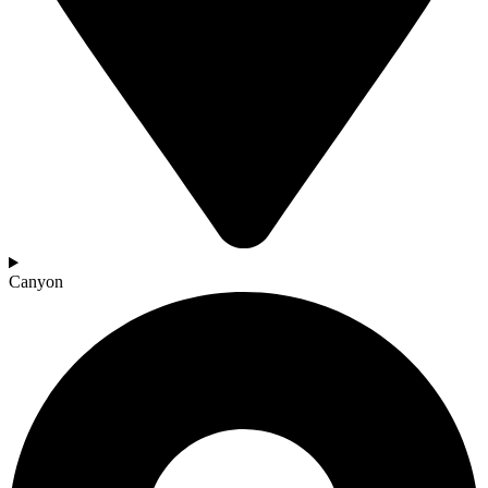
Canyon