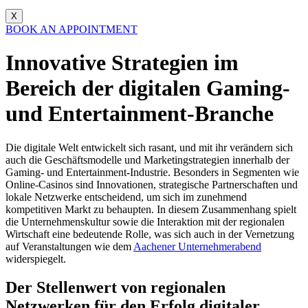
X
BOOK AN APPOINTMENT
Innovative Strategien im
Bereich der digitalen Gaming-
und Entertainment-Branche
Die digitale Welt entwickelt sich rasant, und mit ihr verändern sich
auch die Geschäftsmodelle und Marketingstrategien innerhalb der
Gaming- und Entertainment-Industrie. Besonders in Segmenten wie
Online-Casinos sind Innovationen, strategische Partnerschaften und
lokale Netzwerke entscheidend, um sich im zunehmend
kompetitiven Markt zu behaupten. In diesem Zusammenhang spielt
die Unternehmenskultur sowie die Interaktion mit der regionalen
Wirtschaft eine bedeutende Rolle, was sich auch in der Vernetzung
auf Veranstaltungen wie dem
Aachener Unternehmerabend
widerspiegelt.
Der Stellenwert von regionalen
Netzwerken für den Erfolg digitaler