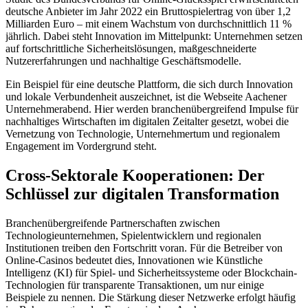
deutsche Anbieter im Jahr 2022 ein Bruttospielertrag von über 1,2
Milliarden Euro – mit einem Wachstum von durchschnittlich 11 %
jährlich. Dabei steht Innovation im Mittelpunkt: Unternehmen setzen
auf fortschrittliche Sicherheitslösungen, maßgeschneiderte
Nutzererfahrungen und nachhaltige Geschäftsmodelle.
Ein Beispiel für eine deutsche Plattform, die sich durch Innovation
und lokale Verbundenheit auszeichnet, ist die Webseite Aachener
Unternehmerabend. Hier werden branchenübergreifend Impulse für
nachhaltiges Wirtschaften im digitalen Zeitalter gesetzt, wobei die
Vernetzung von Technologie, Unternehmertum und regionalem
Engagement im Vordergrund steht.
Cross-Sektorale Kooperationen: Der
Schlüssel zur digitalen Transformation
Branchenübergreifende Partnerschaften zwischen
Technologieunternehmen, Spielentwicklern und regionalen
Institutionen treiben den Fortschritt voran. Für die Betreiber von
Online-Casinos bedeutet dies, Innovationen wie Künstliche
Intelligenz (KI) für Spiel- und Sicherheitssysteme oder Blockchain-
Technologien für transparente Transaktionen, um nur einige
Beispiele zu nennen. Die Stärkung dieser Netzwerke erfolgt häufig