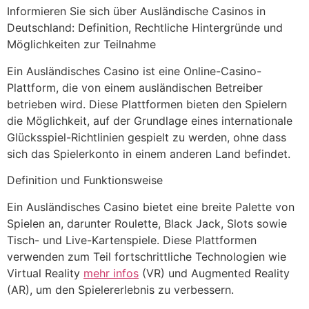
Informieren Sie sich über Ausländische Casinos in
Deutschland: Definition, Rechtliche Hintergründe und
Möglichkeiten zur Teilnahme
Ein Ausländisches Casino ist eine Online-Casino-
Plattform, die von einem ausländischen Betreiber
betrieben wird. Diese Plattformen bieten den Spielern
die Möglichkeit, auf der Grundlage eines internationale
Glücksspiel-Richtlinien gespielt zu werden, ohne dass
sich das Spielerkonto in einem anderen Land befindet.
Definition und Funktionsweise
Ein Ausländisches Casino bietet eine breite Palette von
Spielen an, darunter Roulette, Black Jack, Slots sowie
Tisch- und Live-Kartenspiele. Diese Plattformen
verwenden zum Teil fortschrittliche Technologien wie
Virtual Reality
mehr infos
(VR) und Augmented Reality
(AR), um den Spielererlebnis zu verbessern.