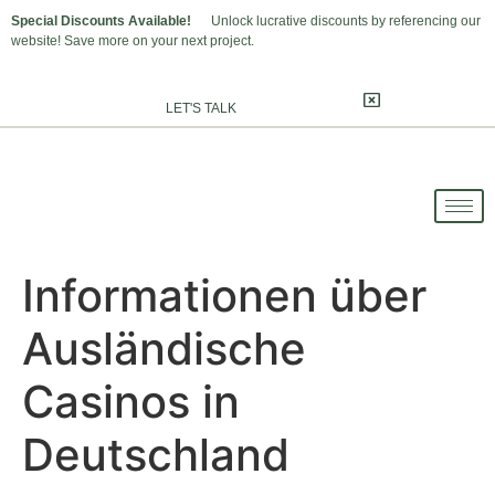
Special Discounts Available!
Unlock lucrative discounts by referencing our
website! Save more on your next project.
LET'S TALK
Informationen über
Ausländische
Casinos in
Deutschland