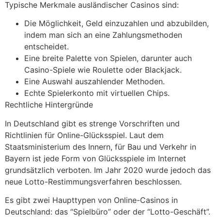
Typische Merkmale ausländischer Casinos sind:
Die Möglichkeit, Geld einzuzahlen und abzubilden,
indem man sich an eine Zahlungsmethoden
entscheidet.
Eine breite Palette von Spielen, darunter auch
Casino-Spiele wie Roulette oder Blackjack.
Eine Auswahl auszahlender Methoden.
Echte Spielerkonto mit virtuellen Chips.
Rechtliche Hintergründe
In Deutschland gibt es strenge Vorschriften und
Richtlinien für Online-Glücksspiel. Laut dem
Staatsministerium des Innern, für Bau und Verkehr in
Bayern ist jede Form von Glücksspiele im Internet
grundsätzlich verboten. Im Jahr 2020 wurde jedoch das
neue Lotto-Restimmungsverfahren beschlossen.
Es gibt zwei Haupttypen von Online-Casinos in
Deutschland: das “Spielbüro” oder der “Lotto-Geschäft”.