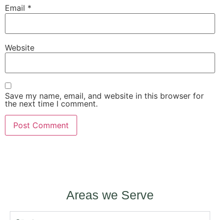
Email
*
Website
Save my name, email, and website in this browser for
the next time I comment.
Areas we Serve