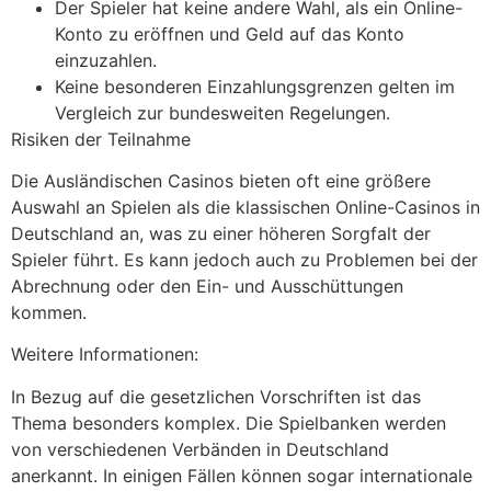
Der Spieler hat keine andere Wahl, als ein Online-
Konto zu eröffnen und Geld auf das Konto
einzuzahlen.
Keine besonderen Einzahlungsgrenzen gelten im
Vergleich zur bundesweiten Regelungen.
Risiken der Teilnahme
Die Ausländischen Casinos bieten oft eine größere
Auswahl an Spielen als die klassischen Online-Casinos in
Deutschland an, was zu einer höheren Sorgfalt der
Spieler führt. Es kann jedoch auch zu Problemen bei der
Abrechnung oder den Ein- und Ausschüttungen
kommen.
Weitere Informationen:
In Bezug auf die gesetzlichen Vorschriften ist das
Thema besonders komplex. Die Spielbanken werden
von verschiedenen Verbänden in Deutschland
anerkannt. In einigen Fällen können sogar internationale