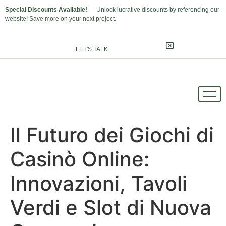
Special Discounts Available!
Unlock lucrative discounts by referencing our
website! Save more on your next project.
LET'S TALK
Il Futuro dei Giochi di
Casinò Online:
Innovazioni, Tavoli
Verdi e Slot di Nuova