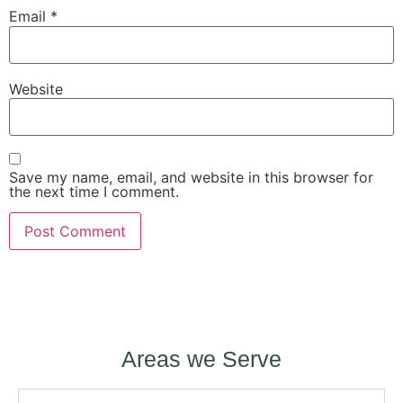
Email
*
Website
Save my name, email, and website in this browser for
the next time I comment.
Areas we Serve