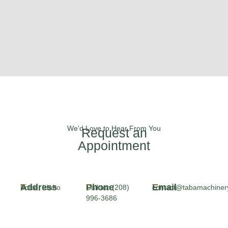
We'd Love to Hear From You
Request an
Appointment
Address
Phone
Email
Boise, Idaho
Call us: (208)
contact@tabamachiner
996-3686