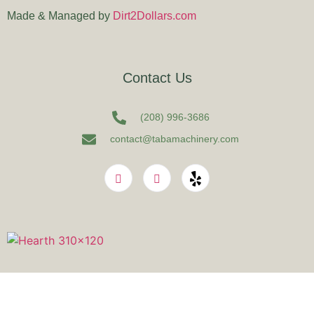
Made & Managed by
Dirt2Dollars.com
Contact Us
(208) 996-3686
contact@tabamachinery.com