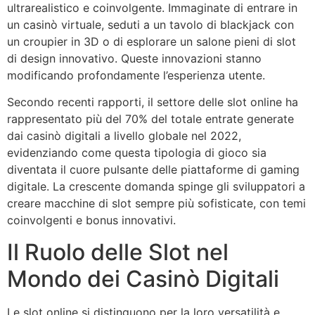
ultrarealistico e coinvolgente. Immaginate di entrare in
un casinò virtuale, seduti a un tavolo di blackjack con
un croupier in 3D o di esplorare un salone pieni di slot
di design innovativo. Queste innovazioni stanno
modificando profondamente l’esperienza utente.
Secondo recenti rapporti, il settore delle slot online ha
rappresentato più del 70% del totale entrate generate
dai casinò digitali a livello globale nel 2022,
evidenziando come questa tipologia di gioco sia
diventata il cuore pulsante delle piattaforme di gaming
digitale. La crescente domanda spinge gli sviluppatori a
creare macchine di slot sempre più sofisticate, con temi
coinvolgenti e bonus innovativi.
Il Ruolo delle Slot nel
Mondo dei Casinò Digitali
Le slot online si distinguono per la loro versatilità e