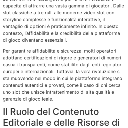
capacità di attrarre una vasta gamma di giocatori. Dalle
slot classiche a tre rulli alle moderne video slot con
storyline complesse e funzionalità interattive, il
ventaglio di opzioni è praticamente infinito. In questo
contesto, l’affidabilità e la credibilità della piattaforma
di gioco diventano essenziali.
Per garantire affidabilità e sicurezza, molti operatori
adottano certificazioni di rigore e generatori di numeri
casuali transparenti, come stabilito dagli enti regolatori
europei e internazionali. Tuttavia, la vera rivoluzione si
sta muovendo nel modo in cui le piattaforme integrano
contenuti autentici e provati, come il caso di chi cerca
uno slot che unisce intrattenimento di alta qualità e
garanzie di gioco leale.
Il Ruolo del Contenuto
Editoriale e delle Risorse di