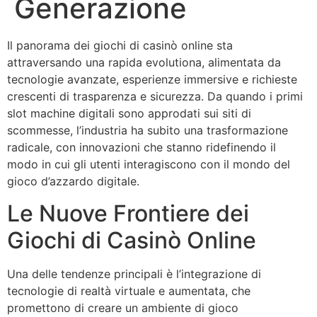
Generazione
Il panorama dei giochi di casinò online sta
attraversando una rapida evolutiona, alimentata da
tecnologie avanzate, esperienze immersive e richieste
crescenti di trasparenza e sicurezza. Da quando i primi
slot machine digitali sono approdati sui siti di
scommesse, l’industria ha subito una trasformazione
radicale, con innovazioni che stanno ridefinendo il
modo in cui gli utenti interagiscono con il mondo del
gioco d’azzardo digitale.
Le Nuove Frontiere dei
Giochi di Casinò Online
Una delle tendenze principali è l’integrazione di
tecnologie di realtà virtuale e aumentata, che
promettono di creare un ambiente di gioco