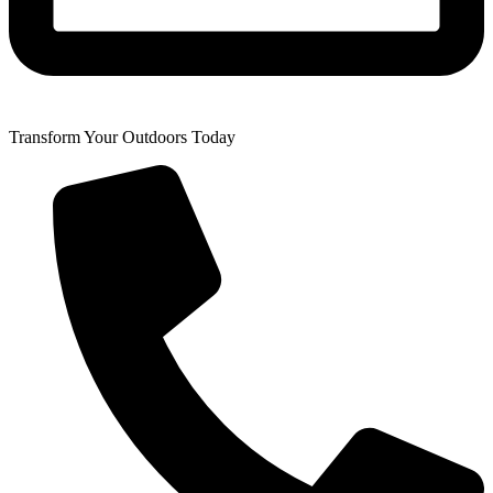
Transform Your Outdoors Today