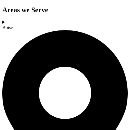
Areas we Serve
Boise