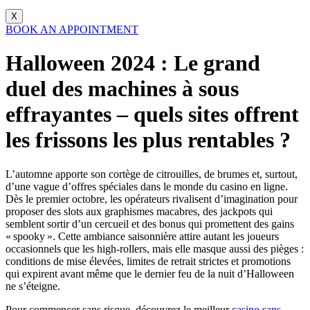
X
BOOK AN APPOINTMENT
Halloween 2024 : Le grand
duel des machines à sous
effrayantes – quels sites offrent
les frissons les plus rentables ?
L’automne apporte son cortège de citrouilles, de brumes et, surtout,
d’une vague d’offres spéciales dans le monde du casino en ligne.
Dès le premier octobre, les opérateurs rivalisent d’imagination pour
proposer des slots aux graphismes macabres, des jackpots qui
semblent sortir d’un cercueil et des bonus qui promettent des gains
« spooky ». Cette ambiance saisonnière attire autant les joueurs
occasionnels que les high‑rollers, mais elle masque aussi des pièges :
conditions de mise élevées, limites de retrait strictes et promotions
qui expirent avant même que le dernier feu de la nuit d’Halloween
ne s’éteigne.
Pour commencer sans risque, découvrez le meilleur
casino sans