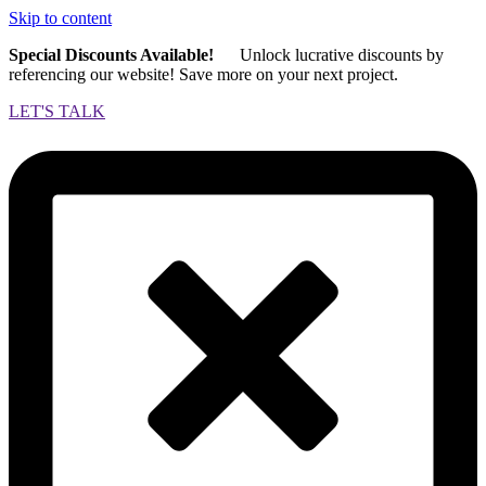
Skip to content
Special Discounts Available!
Unlock lucrative discounts by
referencing our website! Save more on your next project.
LET'S TALK