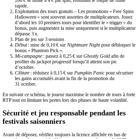
200 € se limite à 4 € par spin, réduisant le risque de ruine
rapide.
Exploitation des tours gratuits – Les promotions « Free Spins
Halloween » sont souvent assorties de multiplicateurs. Jouez
d’abord les 10 premiers tours pour identifier le « trigger » du
bonus, puis augmentez la mise uniquement si le multiplicateur
dépasse 3 x.
Plan de jeu sur 3 sessions
Début
: mise de 0,10 € sur
Nightmare Night
pour débloquer le
bonus « Phantom Pick ».
Mi‑campagne
: passez à 0,25 € sur
Ghostly Gold
afin de
profiter du jackpot progressif lorsqu’il atteint son pic
d’octobre.
Clôture
: réduisez à 0,15 € sur
Pumpkin Panic
pour sécuriser
les gains accumulés avant la fin de la promotion du
31 octobre.
En suivant ce schéma, le joueur maximise le nombre de tours à forte
RTP tout en limitant les pertes lors des phases de haute volatilité.
Sécurité et jeu responsable pendant les
festivals saisonniers
Avant de déposer, vérifiez toujours la licence affichée en bas de