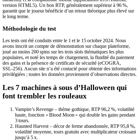
version HTML5). Un bon RTP, généralement supérieur à 96 %,
garantit que le joueur bénéficie d’un retour théorique plus élevé sur
le long terme.
Méthodologie du test
Les tests ont été conduits entre le 1 et le 15 octobre 2024. Nous
avons inscrit un compte de démonstration sur chaque plateforme,
joué au moins 200 spins sur les trois slots thématiques les plus
populaires, et noté les temps de chargement, la fluidité du paiement
des gains et la présence de certificats de sécurité (eCOGRA,
SSL‑256). Aucun site n’a été contacté pour obtenir des informations
privilégiées ; toutes les données proviennent d’observations directes.
Les 7 machines à sous d’Halloween qui
font trembler les rouleaux
Vampire’s Revenge – thème gothique, RTP 96,2 %, volatilité
haute, fonction « Blood Moon » qui double les gains pendant
3 tours.
Haunted Harvest – décor de ferme abandonnée, RTP 95,8 %,
volatilité moyenne, tours gratuits avec multiplicateur croissant
jusqu’à 5 x.