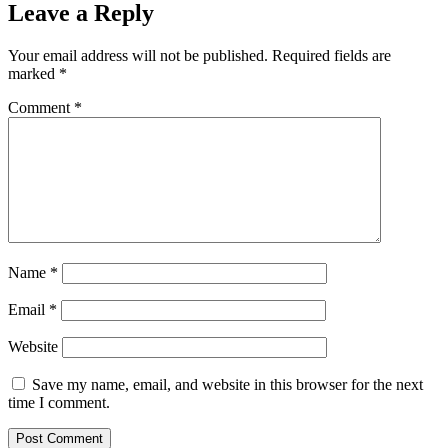
Leave a Reply
Your email address will not be published.
Required fields are
marked
*
Comment
*
Name
*
Email
*
Website
Save my name, email, and website in this browser for the next
time I comment.