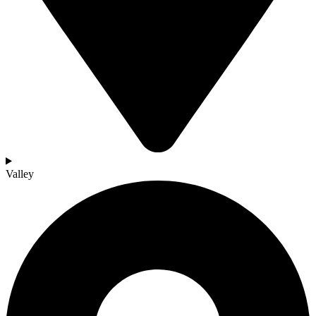
Valley