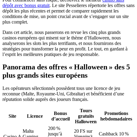
dépôt avec bonus gratuit
. Le site Pesselieres répertorie les offres sans
dépôt les plus récentes et permet de comparer rapidement les
conditions de mise, un point crucial avant de s’engager sur un site
plus complet.
Dans cet article, nous passerons en revue les cinq plus grands
casinos européens qui misent sur le thème d’Halloween, nous
analyserons les slots les plus terrifiants, et nous fournirons des
stratégies pour transformer la peur en profit. Le tout, en gardant à
l’esprit les meilleures pratiques de jeu responsable.
Panorama des offres « Halloween » des 5
plus grands sites européens
Les opérateurs sélectionnés possèdent tous une licence de jeu
reconnue (Malte, Royaume‑Uni, Gibraltar) et bénéficient d’une
réputation solide auprès des joueurs français.
Tours
Bonus
Promotions
Site
Licence
gratuits
d’accueil
hebdomadaires
Halloween
200 %
Malta
20 FS sur
jusqu’à
Cashback 10 %
Casino A
Gaming
Vampire’s