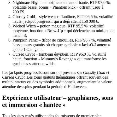
Nightmare Night – ambiance de manoir hanté, RTP 97,0 %,
volatilité basse, bonus « Phantom Pick » offrant jusqu’à
200 FS.
Ghostly Gold – style western fantôme, RTP 96,5 %, volatilité
haute, jackpot progressif qui a déjà atteint 150 000 €.
Wicked Witch – potion magique, RTP 95,5 %, volatilité
moyenne, fonction « Brew‑Up » qui déclenche un mini‑jeu de
match‑3.
Pumpkin Panic – décor de citrouilles, RTP 96,7 %, volatilité
basse, tours gratuits où chaque symbole « Jack‑O‑Lantern »
ajoute 1 € au gain.
Cursed Crypt – tombeau égyptien, RTP 96,0 %, volatilité
haute, fonction « Mummy’s Revenge » qui transforme les
symboles scatter en wilds.
Les jackpots progressifs sont surtout présents sur
Ghostly Gold
et
Cursed Crypt
. Les tours gratuits thématiques offrent souvent des
multiplicateurs ou des symboles additionnels, augmentant la valeur
attendue des spins pendant la période d’Halloween.
Expérience utilisateur – graphismes, sons
et immersion « hantée »
Tous les sites testés utilisent des fournisseurs de premier plan