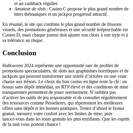
et un cashback régulier.
Amateur de slots
: Casino C propose le plus grand nombre de
titres thématiques et un jackpot progressif attractif.
En résumé, le site qui combine le plus grand nombre de frissons
visuels, des promotions généreuses et une sécurité irréprochable est
Casino D, mais chaque joueur doit ajuster son choix à son style et à
sa tolérance au risque.
Conclusion
Halloween 2024 représente une opportunité rare de profiter de
promotions spectaculaires, de slots aux graphismes horrifiques et de
jackpots qui peuvent transformer une soirée d’octobre en une vraie
chasse aux trésors. Le choix du bon casino en ligne reste la clé : un
bonus sans dépôt immédiat, un RTP élevé et des conditions de mise
transparentes permettent de jouer sereinement. N’oubliez pas
d’activer les outils de jeu responsable et de consulter régulièrement
des ressources comme Pesselieres, qui répertorient les meilleures
offres sans dépôt et les bonnes pratiques. Testez d’abord le bonus
gratuit, mesurez votre confort avec les limites de mise, puis
lancez‑vous dans les tours gratuits les plus terrifiants. Que les esprits
de la nuit vous portent chance !