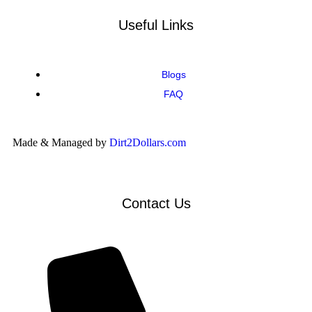
Useful Links
Blogs
FAQ
Made & Managed by
Dirt2Dollars.com
Contact Us