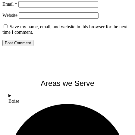
Email
*
Website
Save my name, email, and website in this browser for the next
time I comment.
Areas we Serve
Boise