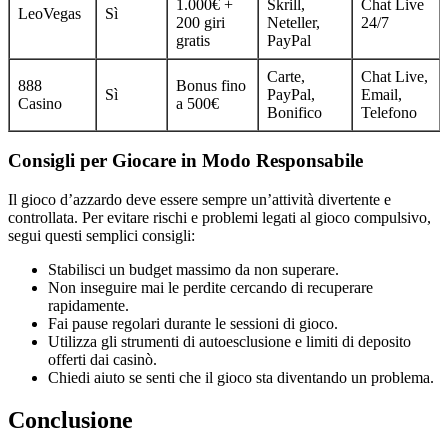
1.000€ +
Skrill,
Chat Live
LeoVegas
Sì
200 giri
Neteller,
24/7
gratis
PayPal
Carte,
Chat Live,
888
Bonus fino
Sì
PayPal,
Email,
Casino
a 500€
Bonifico
Telefono
Consigli per Giocare in Modo Responsabile
Il gioco d’azzardo deve essere sempre un’attività divertente e
controllata. Per evitare rischi e problemi legati al gioco compulsivo,
segui questi semplici consigli:
Stabilisci un budget massimo da non superare.
Non inseguire mai le perdite cercando di recuperare
rapidamente.
Fai pause regolari durante le sessioni di gioco.
Utilizza gli strumenti di autoesclusione e limiti di deposito
offerti dai casinò.
Chiedi aiuto se senti che il gioco sta diventando un problema.
Conclusione