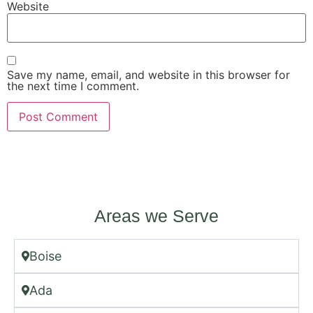
Website
Save my name, email, and website in this browser for
the next time I comment.
Areas we Serve
Boise
Ada