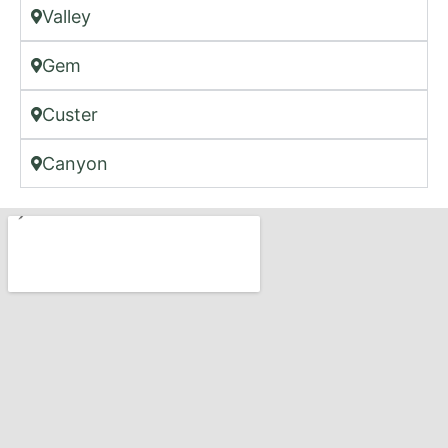
Valley
Gem
Custer
Canyon