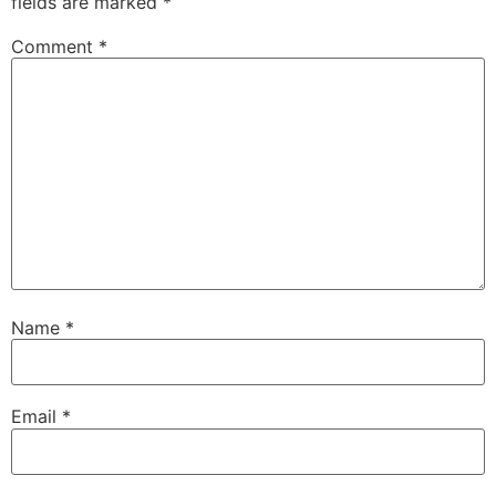
fields are marked
*
Comment
*
Name
*
Email
*