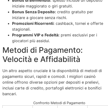
Bonus di Benvenuto:
spesso include un deposito
iniziale maggiorato o giri gratuiti.
Bonus Senza Deposito:
credito gratuito per
iniziare a giocare senza rischi.
Promozioni Ricorrenti:
cashback, tornei e offerte
stagionali.
Programmi VIP e Fedeltà:
premi esclusivi per i
giocatori più assidui.
Metodi di Pagamento:
Velocità e Affidabilità
Un altro aspetto cruciale è la disponibilità di metodi di
pagamento sicuri, rapidi e comodi. I migliori casinò
online offrono diverse opzioni per depositi e prelievi,
inclusi carte di credito, portafogli elettronici e bonifici
bancari.
Confronto Metodi di Pagamento