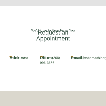
We'd Love to Hear From You
Request an
Appointment
Address
Phone
Email
Boise, Idaho
Call us: (208)
contact@tabamachiner
996-3686