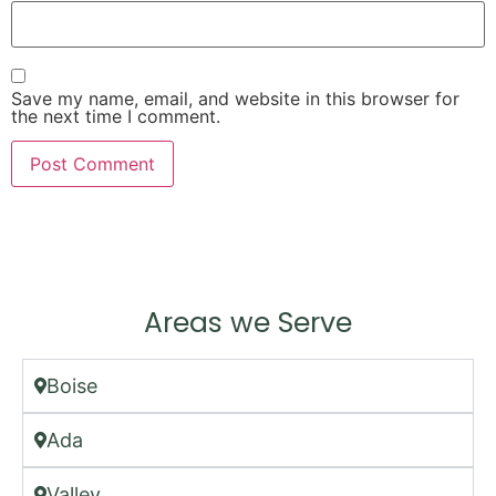
Save my name, email, and website in this browser for
the next time I comment.
Areas we Serve
Boise
Ada
Valley