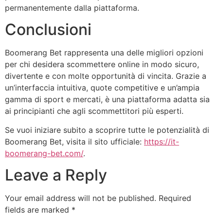
permanentemente dalla piattaforma.
Conclusioni
Boomerang Bet rappresenta una delle migliori opzioni
per chi desidera scommettere online in modo sicuro,
divertente e con molte opportunità di vincita. Grazie a
un’interfaccia intuitiva, quote competitive e un’ampia
gamma di sport e mercati, è una piattaforma adatta sia
ai principianti che agli scommettitori più esperti.
Se vuoi iniziare subito a scoprire tutte le potenzialità di
Boomerang Bet, visita il sito ufficiale:
https://it-
boomerang-bet.com/
.
Leave a Reply
Your email address will not be published.
Required
fields are marked
*