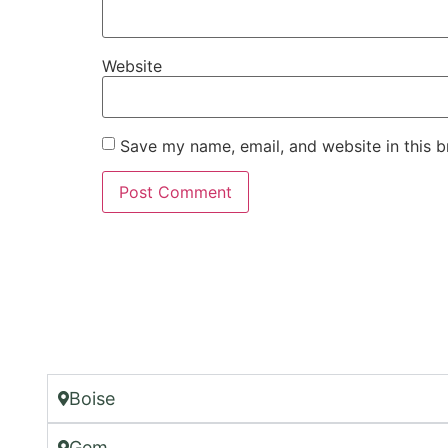
Website
Save my name, email, and website in this b
Boise
Gem