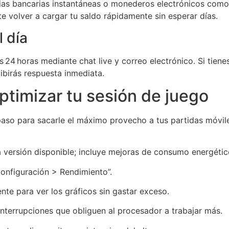
as bancarias instantáneas o monederos electrónicos como S
te volver a cargar tu saldo rápidamente sin esperar días.
l día
as 24 horas mediante chat live y correo electrónico. Si tien
ibirás respuesta inmediata.
ptimizar tu sesión de juego
paso para sacarle el máximo provecho a tus partidas móvil
ima versión disponible; incluye mejoras de consumo energétic
onfiguración > Rendimiento”.
ente para ver los gráficos sin gastar exceso.
 interrupciones que obliguen al procesador a trabajar más.