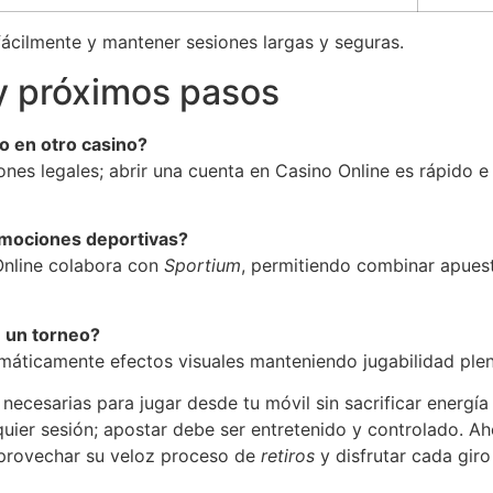
fácilmente y mantener sesiones largas y seguras.
y próximos pasos
o en otro casino?
ones legales; abrir una cuenta en Casino Online es rápido e 
omociones deportivas?
Online colabora con
Sportium
, permitiendo combinar apues
e un torneo?
omáticamente efectos visuales manteniendo jugabilidad ple
necesarias para jugar desde tu móvil sin sacrificar energía
ier sesión; apostar debe ser entretenido y controlado. Aho
aprovechar su veloz proceso de
retiros
y disfrutar cada giro