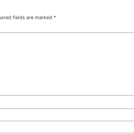
uired fields are marked
*