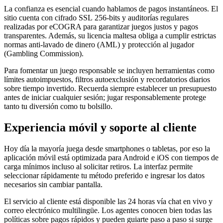
La confianza es esencial cuando hablamos de pagos instantáneos. El
sitio cuenta con cifrado SSL 256‑bits y auditorías regulares
realizadas por eCOGRA para garantizar juegos justos y pagos
transparentes. Además, su licencia maltesa obliga a cumplir estrictas
normas anti‑lavado de dinero (AML) y protección al jugador
(Gambling Commission).
Para fomentar un juego responsable se incluyen herramientas como
límites autoimpuestos, filtros autoexclusión y recordatorios diarios
sobre tiempo invertido. Recuerda siempre establecer un presupuesto
antes de iniciar cualquier sesión; jugar responsablemente protege
tanto tu diversión como tu bolsillo.
Experiencia móvil y soporte al cliente
Hoy día la mayoría juega desde smartphones o tabletas, por eso la
aplicación móvil está optimizada para Android e iOS con tiempos de
carga mínimos incluso al solicitar retiros. La interfaz permite
seleccionar rápidamente tu método preferido e ingresar los datos
necesarios sin cambiar pantalla.
El servicio al cliente está disponible las 24 horas vía chat en vivo y
correo electrónico multilingüe. Los agentes conocen bien todas las
políticas sobre pagos rápidos y pueden guiarte paso a paso si surge