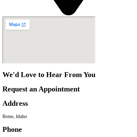
We'd Love to Hear From You
Request an Appointment
Address
Boise, Idaho
Phone