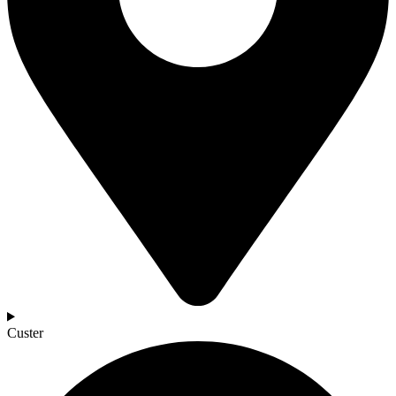
Custer