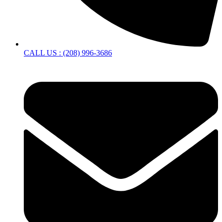
CALL US : (208) 996-3686