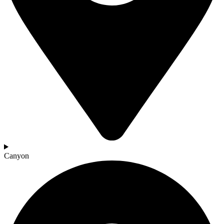
Canyon