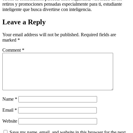
retiros y promociones pensadas especialmente para ti, estudiante
inteligente que busca divertirse con inteligencia.
Leave a Reply
Your email address will not be published.
Required fields are
marked
*
Comment
*
Name
*
Email
*
Website
Save my name, email, and website in this browser for the next