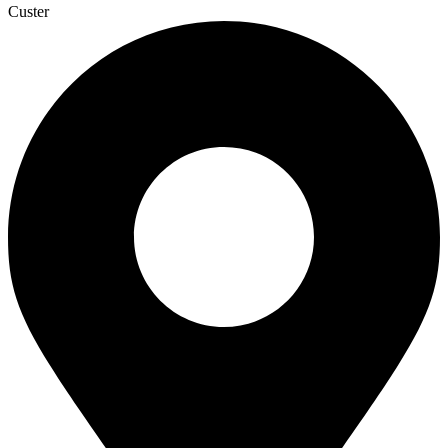
Custer