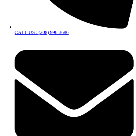
CALL US : (208) 996-3686