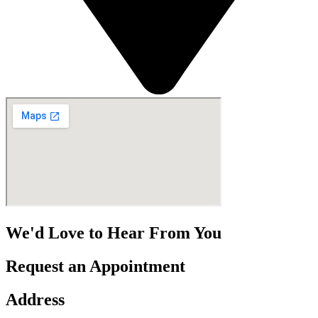
We'd Love to Hear From You
Request an Appointment
Address