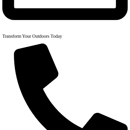
Transform Your Outdoors Today