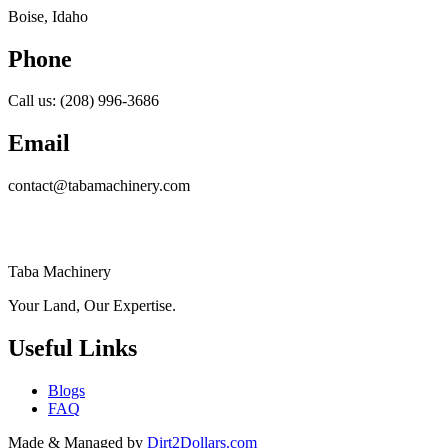
Boise, Idaho
Phone
Call us: (208) 996-3686
Email
contact@tabamachinery.com
Taba Machinery
Your Land, Our Expertise.
Useful Links
Blogs
FAQ
Made & Managed by
Dirt2Dollars.com