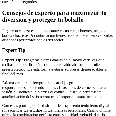
cuestión de segundos.
Consejos de experto para maximizar tu
diversión y proteger tu bolsillo
Jugar con cabeza es tan importante como elegir buenos juegos o
bonos atractivos. A continuación tienes recomendaciones avanzadas
diseñadas por profesionales del sector:
Expert Tip
Expert Tip:
Programa alertas diarias en tu móvil cada vez que
recibas una bonificación o cuando el saldo alcance un límite
preestablecido. De esta forma evitarás sorpresas desagradables al
final del mes.
Además recuerda siempre practicar el juego
responsable estableciendo límites claros antes de comenzar cada
sesión. Si sientes que pierdes el control, utiliza la herramienta
autolimitación del sitio o contacta al soporte instantáneamente.
Con estas pautas podrás disfrutar del mejor entretenimiento digital
sin sacrificar tus estudios ni tus finanzas personales. Casino Online
ofrece la combinación perfecta entre seguridad, velocidad en los