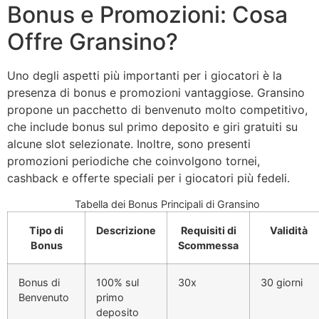
Bonus e Promozioni: Cosa
Offre Gransino?
Uno degli aspetti più importanti per i giocatori è la
presenza di bonus e promozioni vantaggiose. Gransino
propone un pacchetto di benvenuto molto competitivo,
che include bonus sul primo deposito e giri gratuiti su
alcune slot selezionate. Inoltre, sono presenti
promozioni periodiche che coinvolgono tornei,
cashback e offerte speciali per i giocatori più fedeli.
Tabella dei Bonus Principali di Gransino
Tipo di
Descrizione
Requisiti di
Validità
Bonus
Scommessa
Bonus di
100% sul
30x
30 giorni
Benvenuto
primo
deposito