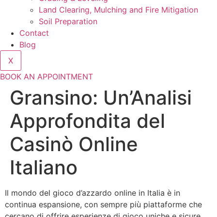
Land Clearing, Mulching and Fire Mitigation
Soil Preparation
Contact
Blog
X
BOOK AN APPOINTMENT
Gransino: Un’Analisi
Approfondita del
Casinò Online
Italiano
Il mondo del gioco d’azzardo online in Italia è in
continua espansione, con sempre più piattaforme che
cercano di offrire esperienze di gioco uniche e sicure.