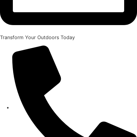
Transform Your Outdoors Today