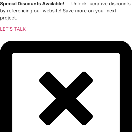
Skip
Special Discounts Available!
Unlock lucrative discounts
to
by referencing our website! Save more on your next
content
project.
LET'S TALK