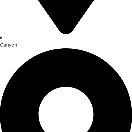
Canyon