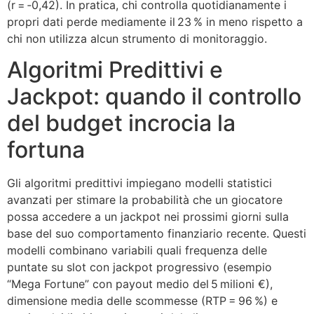
(r = ‑0,42). In pratica, chi controlla quotidianamente i
propri dati perde mediamente il 23 % in meno rispetto a
chi non utilizza alcun strumento di monitoraggio.
Algoritmi Predittivi e
Jackpot: quando il controllo
del budget incrocia la
fortuna
Gli algoritmi predittivi impiegano modelli statistici
avanzati per stimare la probabilità che un giocatore
possa accedere a un jackpot nei prossimi giorni sulla
base del suo comportamento finanziario recente. Questi
modelli combinano variabili quali frequenza delle
puntate su slot con jackpot progressivo (esempio
“Mega Fortune” con payout medio del 5 milioni €),
dimensione media delle scommesse (RTP = 96 %) e