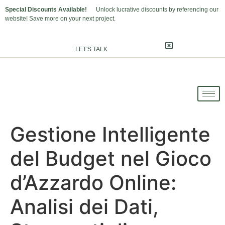
Special Discounts Available!
Unlock lucrative discounts by referencing our
website! Save more on your next project.
LET'S TALK
Gestione Intelligente
del Budget nel Gioco
d’Azzardo Online:
Analisi dei Dati,