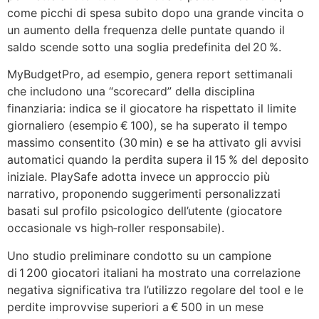
come picchi di spesa subito dopo una grande vincita o
un aumento della frequenza delle puntate quando il
saldo scende sotto una soglia predefinita del 20 %.
MyBudgetPro, ad esempio, genera report settimanali
che includono una “scorecard” della disciplina
finanziaria: indica se il giocatore ha rispettato il limite
giornaliero (esempio € 100), se ha superato il tempo
massimo consentito (30 min) e se ha attivato gli avvisi
automatici quando la perdita supera il 15 % del deposito
iniziale. PlaySafe adotta invece un approccio più
narrativo, proponendo suggerimenti personalizzati
basati sul profilo psicologico dell’utente (giocatore
occasionale vs high‑roller responsabile).
Uno studio preliminare condotto su un campione
di 1 200 giocatori italiani ha mostrato una correlazione
negativa significativa tra l’utilizzo regolare del tool e le
perdite improvvise superiori a € 500 in un mese