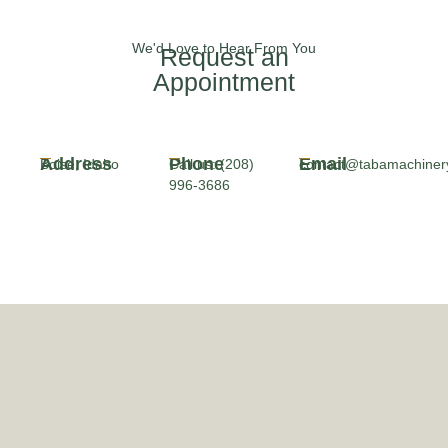
We'd Love to Hear From You
Request an
Appointment
Address
Phone
Email
Boise, Idaho
Call us: (208)
contact@tabamachiner
996-3686