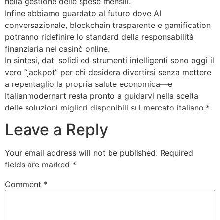
nella gestione delle spese mensili.
Infine abbiamo guardato al futuro dove AI
conversazionale, blockchain trasparente e gamification
potranno ridefinire lo standard della responsabilità
finanziaria nei casinò online.
In sintesi, dati solidi ed strumenti intelligenti sono oggi il
vero “jackpot” per chi desidera divertirsi senza mettere
a repentaglio la propria salute economica—e
Italianmodernart resta pronto a guidarvi nella scelta
delle soluzioni migliori disponibili sul mercato italiano.*
Leave a Reply
Your email address will not be published.
Required
fields are marked
*
Comment
*