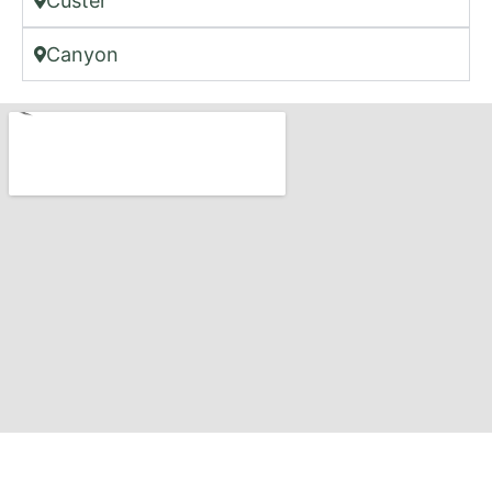
Custer
Canyon