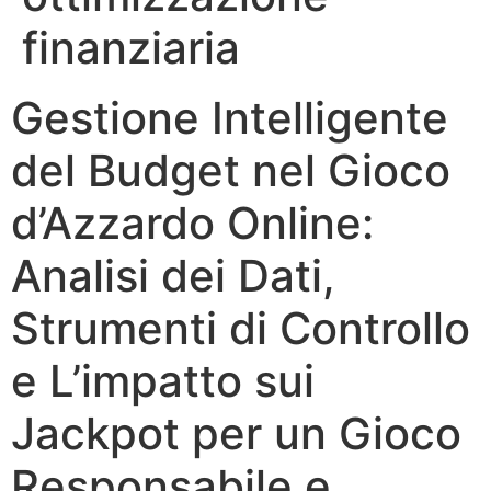
finanziaria
Gestione Intelligente
del Budget nel Gioco
d’Azzardo Online:
Analisi dei Dati,
Strumenti di Controllo
e L’impatto sui
Jackpot per un Gioco
Responsabile e