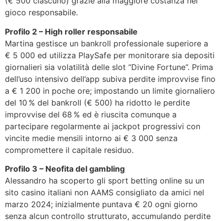
(€ 500 ciascuno) grazie alla maggiore costanza nel
gioco responsabile.
Profilo 2 – High roller responsabile
Martina gestisce un bankroll professionale superiore a
€ 5 000 ed utilizza PlaySafe per monitorare sia depositi
giornalieri sia volatilità delle slot “Divine Fortune”. Prima
dell’uso intensivo dell’app subiva perdite improvvise fino
a € 1 200 in poche ore; impostando un limite giornaliero
del 10 % del bankroll (€ 500) ha ridotto le perdite
improvvise del 68 % ed è riuscita comunque a
partecipare regolarmente ai jackpot progressivi con
vincite medie mensili intorno ai € 3 000 senza
compromettere il capitale residuo.
Profilo 3 – Neofita del gambling
Alessandro ha scoperto gli sport betting online su un
sito casino italiani non AAMS consigliato da amici nel
marzo 2024; inizialmente puntava € 20 ogni giorno
senza alcun controllo strutturato, accumulando perdite