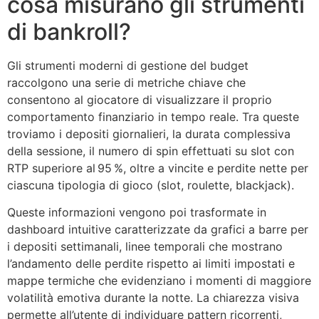
cosa misurano gli strumenti
di bankroll?
Gli strumenti moderni di gestione del budget
raccolgono una serie di metriche chiave che
consentono al giocatore di visualizzare il proprio
comportamento finanziario in tempo reale. Tra queste
troviamo i depositi giornalieri, la durata complessiva
della sessione, il numero di spin effettuati su slot con
RTP superiore al 95 %, oltre a vincite e perdite nette per
ciascuna tipologia di gioco (slot, roulette, blackjack).
Queste informazioni vengono poi trasformate in
dashboard intuitive caratterizzate da grafici a barre per
i depositi settimanali, linee temporali che mostrano
l’andamento delle perdite rispetto ai limiti impostati e
mappe termiche che evidenziano i momenti di maggiore
volatilità emotiva durante la notte. La chiarezza visiva
permette all’utente di individuare pattern ricorrenti,