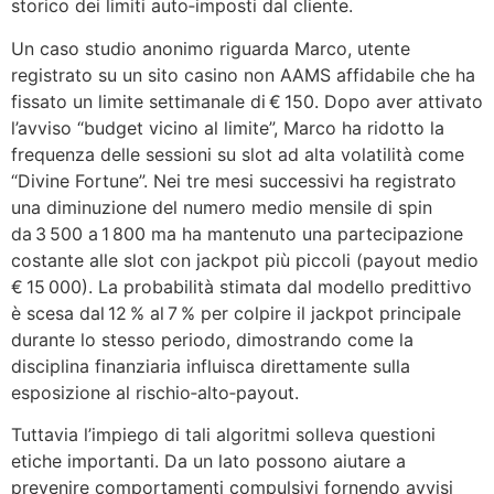
storico dei limiti auto‑imposti dal cliente.
Un caso studio anonimo riguarda Marco, utente
registrato su un sito casino non AAMS affidabile che ha
fissato un limite settimanale di € 150. Dopo aver attivato
l’avviso “budget vicino al limite”, Marco ha ridotto la
frequenza delle sessioni su slot ad alta volatilità come
“Divine Fortune”. Nei tre mesi successivi ha registrato
una diminuzione del numero medio mensile di spin
da 3 500 a 1 800 ma ha mantenuto una partecipazione
costante alle slot con jackpot più piccoli (payout medio
€ 15 000). La probabilità stimata dal modello predittivo
è scesa dal 12 % al 7 % per colpire il jackpot principale
durante lo stesso periodo, dimostrando come la
disciplina finanziaria influisca direttamente sulla
esposizione al rischio‑alto‑payout.
Tuttavia l’impiego di tali algoritmi solleva questioni
etiche importanti. Da un lato possono aiutare a
prevenire comportamenti compulsivi fornendo avvisi