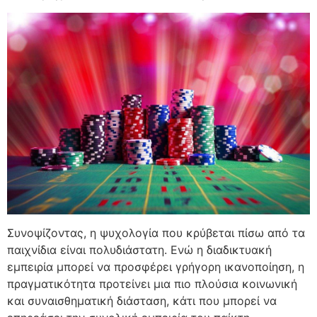
Συνοψίζοντας, η ψυχολογία που κρύβεται πίσω από τα
παιχνίδια είναι πολυδιάστατη. Ενώ η διαδικτυακή
εμπειρία μπορεί να προσφέρει γρήγορη ικανοποίηση, η
πραγματικότητα προτείνει μια πιο πλούσια κοινωνική
και συναισθηματική διάσταση, κάτι που μπορεί να