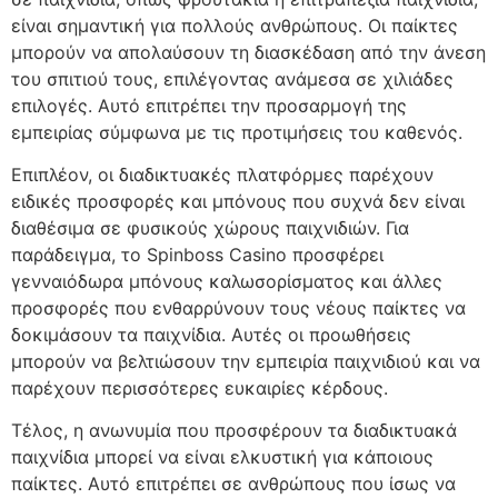
είναι σημαντική για πολλούς ανθρώπους. Οι παίκτες
μπορούν να απολαύσουν τη διασκέδαση από την άνεση
του σπιτιού τους, επιλέγοντας ανάμεσα σε χιλιάδες
επιλογές. Αυτό επιτρέπει την προσαρμογή της
εμπειρίας σύμφωνα με τις προτιμήσεις του καθενός.
Επιπλέον, οι διαδικτυακές πλατφόρμες παρέχουν
ειδικές προσφορές και μπόνους που συχνά δεν είναι
διαθέσιμα σε φυσικούς χώρους παιχνιδιών. Για
παράδειγμα, το Spinboss Casino προσφέρει
γενναιόδωρα μπόνους καλωσορίσματος και άλλες
προσφορές που ενθαρρύνουν τους νέους παίκτες να
δοκιμάσουν τα παιχνίδια. Αυτές οι προωθήσεις
μπορούν να βελτιώσουν την εμπειρία παιχνιδιού και να
παρέχουν περισσότερες ευκαιρίες κέρδους.
Τέλος, η ανωνυμία που προσφέρουν τα διαδικτυακά
παιχνίδια μπορεί να είναι ελκυστική για κάποιους
παίκτες. Αυτό επιτρέπει σε ανθρώπους που ίσως να