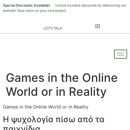
Special Discounts Available!
Unlock lucrative discounts by referencing our
website! Save more on your next project.
LET'S TALK
Games in the Online
World or in Reality
Games in the Online World or in Reality
Η ψυχολογία πίσω από τα
παιχνίδια