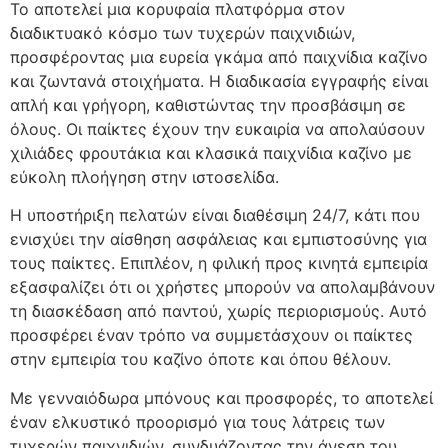
Το αποτελεί μια κορυφαία πλατφόρμα στον
διαδικτυακό κόσμο των τυχερών παιχνιδιών,
προσφέροντας μια ευρεία γκάμα από παιχνίδια καζίνο
και ζωντανά στοιχήματα. Η διαδικασία εγγραφής είναι
απλή και γρήγορη, καθιστώντας την προσβάσιμη σε
όλους. Οι παίκτες έχουν την ευκαιρία να απολαύσουν
χιλιάδες φρουτάκια και κλασικά παιχνίδια καζίνο με
εύκολη πλοήγηση στην ιστοσελίδα.
Η υποστήριξη πελατών είναι διαθέσιμη 24/7, κάτι που
ενισχύει την αίσθηση ασφάλειας και εμπιστοσύνης για
τους παίκτες. Επιπλέον, η φιλική προς κινητά εμπειρία
εξασφαλίζει ότι οι χρήστες μπορούν να απολαμβάνουν
τη διασκέδαση από παντού, χωρίς περιορισμούς. Αυτό
προσφέρει έναν τρόπο να συμμετάσχουν οι παίκτες
στην εμπειρία του καζίνο όποτε και όπου θέλουν.
Με γενναιόδωρα μπόνους και προσφορές, το αποτελεί
έναν ελκυστικό προορισμό για τους λάτρεις των
τυχερών παιχνιδιών, συνδυάζοντας την άνεση του