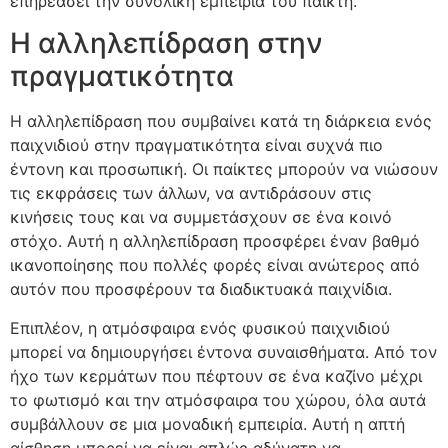
επηρεάσει την συνολική εμπειρία του παίκτη.
Η αλληλεπίδραση στην
πραγματικότητα
Η αλληλεπίδραση που συμβαίνει κατά τη διάρκεια ενός
παιχνιδιού στην πραγματικότητα είναι συχνά πιο
έντονη και προσωπική. Οι παίκτες μπορούν να νιώσουν
τις εκφράσεις των άλλων, να αντιδράσουν στις
κινήσεις τους και να συμμετάσχουν σε ένα κοινό
στόχο. Αυτή η αλληλεπίδραση προσφέρει έναν βαθμό
ικανοποίησης που πολλές φορές είναι ανώτερος από
αυτόν που προσφέρουν τα διαδικτυακά παιχνίδια.
Επιπλέον, η ατμόσφαιρα ενός φυσικού παιχνιδιού
μπορεί να δημιουργήσει έντονα συναισθήματα. Από τον
ήχο των κερμάτων που πέφτουν σε ένα καζίνο μέχρι
το φωτισμό και την ατμόσφαιρα του χώρου, όλα αυτά
συμβάλλουν σε μια μοναδική εμπειρία. Αυτή η απτή
αίσθηση μπορεί να είναι απλώς αδύνατη να