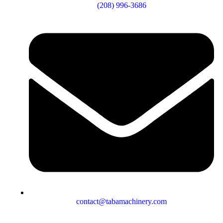
(208) 996-3686
contact@tabamachinery.com