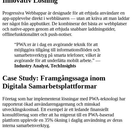
Innovativ Lösning
Progressiva Webbappar är designade för att erbjuda användare en
app-upplevelse direkt i webbläsaren — utan att kräva att man laddar
ner något från appbutiker. De kombinerar det bästa av webbplatser
och native-appen genom att erbjuda snabbare laddningstider,
offlinefunktionalitet och push-notiser.
“PWA:er är i dag en avgörande teknik för att
möjliggöra tillgång till informationsflöden och
samarbetsverktyg på smarta telefoner, vilket är
avgörande för att underlätta mobilt arbete.” —
Industry Analyst, TechInsights
Case Study: Framgångssaga inom
Digitala Samarbetsplattformar
Företag som har implementerat lösningar med PWA-teknologi har
rapporterat ökad användarengagemang och minskad
utvecklingskostnad. Ett exempel är ett ledande finansiellt
konsultföretag som efter att ha migrerat till en PWA-baserad
plattform upplevde en 35% ökning i daglig användning av deras
interna samarbetsverktyg.