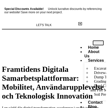
Special Discounts Available!
Unlock lucrative discounts by referencing
our website! Save more on your next project.
LET'S TALK
Home
About
Us
Services
Framtidens Digitala
Excavati
Drivewa
Samarbetsplattformar:
Dump Tr
Grading 
Mobilitet, Användarupplevelse
Land Cle
and Fire Mi
och Teknologisk Innovation
Soil Prep
Contact
Blog
I en värld där digital transformation accelererar i snabb takt, står