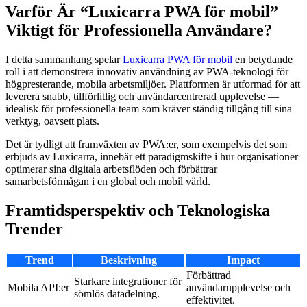
Varför Är “Luxicarra PWA för mobil”
Viktigt för Professionella Användare?
I detta sammanhang spelar
Luxicarra PWA för mobil
en betydande
roll i att demonstrera innovativ användning av PWA-teknologi för
högpresterande, mobila arbetsmiljöer. Plattformen är utformad för att
leverera snabb, tillförlitlig och användarcentrerad upplevelse —
idealisk för professionella team som kräver ständig tillgång till sina
verktyg, oavsett plats.
Det är tydligt att framväxten av PWA:er, som exempelvis det som
erbjuds av Luxicarra, innebär ett paradigmskifte i hur organisationer
optimerar sina digitala arbetsflöden och förbättrar
samarbetsförmågan i en global och mobil värld.
Framtidsperspektiv och Teknologiska
Trender
Trend
Beskrivning
Impact
Förbättrad
Starkare integrationer för
Mobila API:er
användarupplevelse och
sömlös datadelning.
effektivitet.