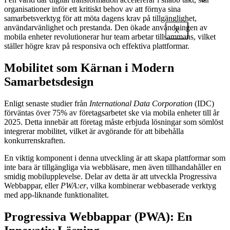
organisationer inför ett kritiskt behov av att förnya sina
samarbetsverktyg för att möta dagens krav på tillgänglighet,
användarvänlighet och prestanda. Den ökade användningen av
X
mobila enheter revolutionerar hur team arbetar tillsammans, vilket
ställer högre krav på responsiva och effektiva plattformar.
Mobilitet som Kärnan i Modern
Samarbetsdesign
Enligt senaste studier från
International Data Corporation
(IDC)
förväntas över 75% av företagsarbetet ske via mobila enheter till år
2025. Detta innebär att företag måste erbjuda lösningar som sömlöst
integrerar mobilitet, vilket är avgörande för att bibehålla
konkurrenskraften.
En viktig komponent i denna utveckling är att skapa plattformar som
inte bara är tillgängliga via webbläsare, men även tillhandahåller en
smidig mobilupplevelse. Delar av detta är att utveckla Progressiva
Webbappar, eller
PWA:er
, vilka kombinerar webbaserade verktyg
med app-liknande funktionalitet.
Progressiva Webbappar (PWA): En