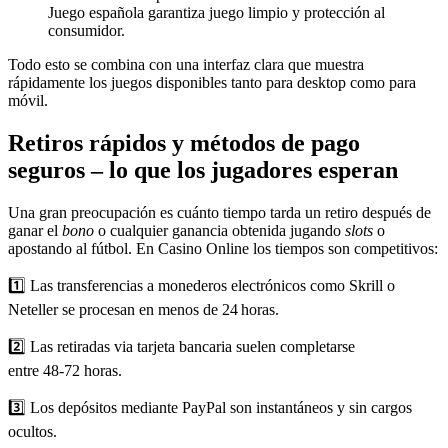
Juego española garantiza juego limpio y protección al
consumidor.
Todo esto se combina con una interfaz clara que muestra
rápidamente los juegos disponibles tanto para desktop como para
móvil.
Retiros rápidos y métodos de pago
seguros – lo que los jugadores esperan
Una gran preocupación es cuánto tiempo tarda un retiro después de
ganar el
bono
o cualquier ganancia obtenida jugando
slots
o
apostando al fútbol. En Casino Online los tiempos son competitivos:
1️⃣ Las transferencias a monederos electrónicos como Skrill o
Neteller se procesan en menos de 24 horas.
2️⃣ Las retiradas via tarjeta bancaria suelen completarse
entre 48‑72 horas.
3️⃣ Los depósitos mediante PayPal son instantáneos y sin cargos
ocultos.