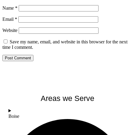
Name
*
Email
*
Website
Save my name, email, and website in this browser for the next
time I comment.
Areas we Serve
Boise