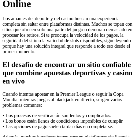
Online
Los amantes del deporte y del casino buscan una experiencia
completa sin saltar entre plataformas distintas. Muchos se topan con
sitios que ofrecen solo una parte del juego o demoran demasiado en
procesar los retiros. Si te preocupa la velocidad de los pagos, la
seguridad del sitio o la variedad de slots disponibles, sigue leyendo
porque hay una solución integral que responde a todo eso desde el
primer momento.
El desafío de encontrar un sitio confiable
que combine apuestas deportivas y casino
en vivo
Cuando intentas apostar en la Premier League o seguir la Copa
Mundial mientras juegas al blackjack en directo, surgen varios
problemas comunes:
• Los procesos de verificación son lentos y complicados.
• Los bonos están llenos de condiciones imposibles de cumplir.
• Las opciones de pago suelen tardar días en completarse.
Además, muchos jugadores temen caer en plataformas sin licencia