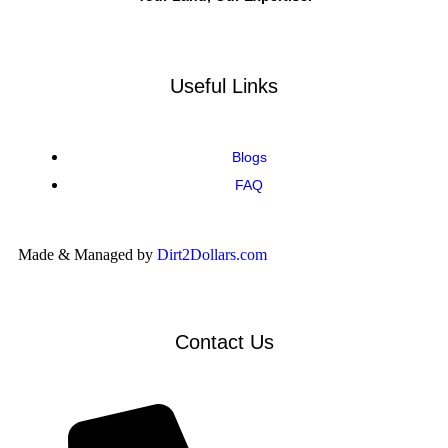
Useful Links
Blogs
FAQ
Made & Managed by
Dirt2Dollars.com
Contact Us