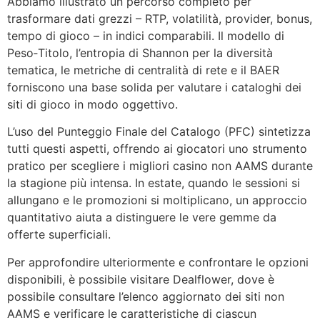
Abbiamo illustrato un percorso completo per
trasformare dati grezzi – RTP, volatilità, provider, bonus,
tempo di gioco – in indici comparabili. Il modello di
Peso‑Titolo, l’entropia di Shannon per la diversità
tematica, le metriche di centralità di rete e il BAER
forniscono una base solida per valutare i cataloghi dei
siti di gioco in modo oggettivo.
L’uso del Punteggio Finale del Catalogo (PFC) sintetizza
tutti questi aspetti, offrendo ai giocatori uno strumento
pratico per scegliere i migliori casino non AAMS durante
la stagione più intensa. In estate, quando le sessioni si
allungano e le promozioni si moltiplicano, un approccio
quantitativo aiuta a distinguere le vere gemme da
offerte superficiali.
Per approfondire ulteriormente e confrontare le opzioni
disponibili, è possibile visitare Dealflower, dove è
possibile consultare l’elenco aggiornato dei siti non
AAMS e verificare le caratteristiche di ciascun