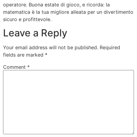
operatore. Buona estate di gioco, e ricorda: la
matematica è la tua migliore alleata per un divertimento
sicuro e profittevole.
Leave a Reply
Your email address will not be published.
Required
fields are marked
*
Comment
*