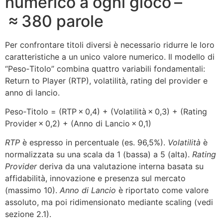
numerico a ogni gioco –
≈ 380 parole
Per confrontare titoli diversi è necessario ridurre le loro
caratteristiche a un unico valore numerico. Il modello di
“Peso‑Titolo” combina quattro variabili fondamentali:
Return to Player (RTP), volatilità, rating del provider e
anno di lancio.
Peso‑Titolo = (RTP × 0,4) + (Volatilità × 0,3) + (Rating
Provider × 0,2) + (Anno di Lancio × 0,1)
RTP
è espresso in percentuale (es. 96,5%).
Volatilità
è
normalizzata su una scala da 1 (bassa) a 5 (alta).
Rating
Provider
deriva da una valutazione interna basata su
affidabilità, innovazione e presenza sul mercato
(massimo 10).
Anno di Lancio
è riportato come valore
assoluto, ma poi ridimensionato mediante scaling (vedi
sezione 2.1).