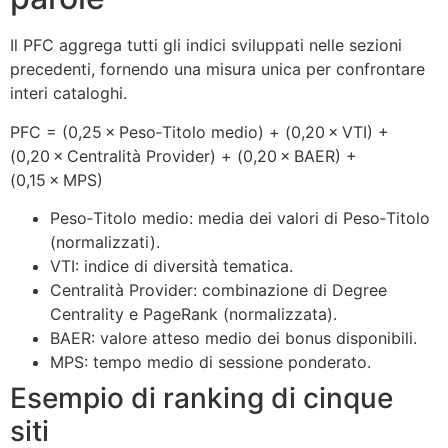
Il PFC aggrega tutti gli indici sviluppati nelle sezioni
precedenti, fornendo una misura unica per confrontare
interi cataloghi.
PFC = (0,25 × Peso‑Titolo medio) + (0,20 × VTI) +
(0,20 × Centralità Provider) + (0,20 × BAER) +
(0,15 × MPS)
Peso‑Titolo medio: media dei valori di Peso‑Titolo
(normalizzati).
VTI: indice di diversità tematica.
Centralità Provider: combinazione di Degree
Centrality e PageRank (normalizzata).
BAER: valore atteso medio dei bonus disponibili.
MPS: tempo medio di sessione ponderato.
Esempio di ranking di cinque
siti