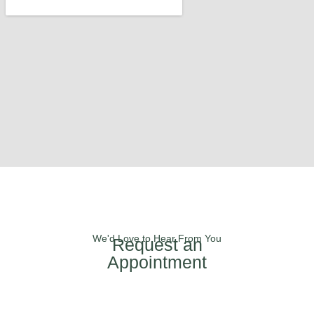
We'd Love to Hear From You
Request an
Appointment