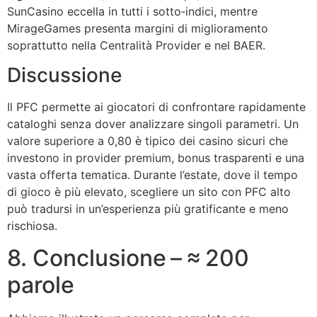
SunCasino eccella in tutti i sotto‑indici, mentre
MirageGames presenta margini di miglioramento
soprattutto nella Centralità Provider e nel BAER.
Discussione
Il PFC permette ai giocatori di confrontare rapidamente
cataloghi senza dover analizzare singoli parametri. Un
valore superiore a 0,80 è tipico dei casino sicuri che
investono in provider premium, bonus trasparenti e una
vasta offerta tematica. Durante l’estate, dove il tempo
di gioco è più elevato, scegliere un sito con PFC alto
può tradursi in un’esperienza più gratificante e meno
rischiosa.
8. Conclusione – ≈ 200
parole