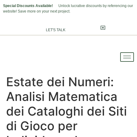
Special Discounts Available!
Unlock lucrative discounts by referencing our
website! Save more on your next project.
LET'S TALK
Estate dei Numeri:
Analisi Matematica
dei Cataloghi dei Siti
di Gioco per