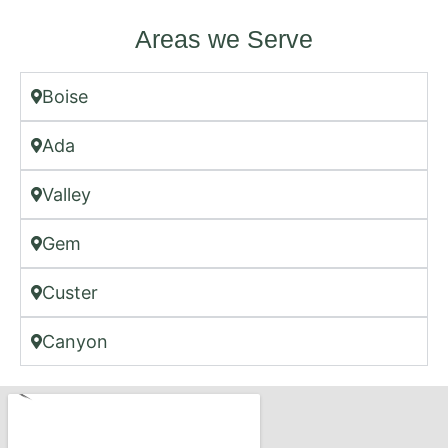
Areas we Serve
Boise
Ada
Valley
Gem
Custer
Canyon