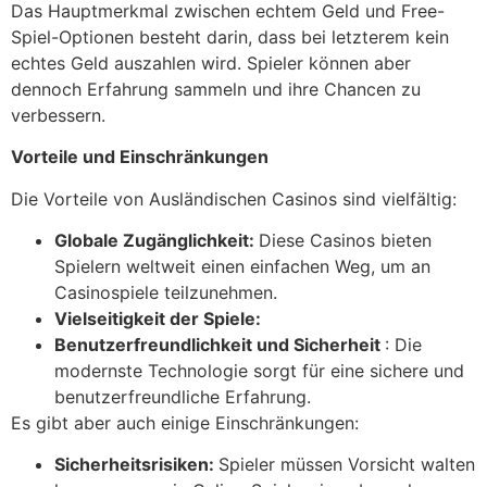
Das Hauptmerkmal zwischen echtem Geld und Free-
Spiel-Optionen besteht darin, dass bei letzterem kein
echtes Geld auszahlen wird. Spieler können aber
dennoch Erfahrung sammeln und ihre Chancen zu
verbessern.
Vorteile und Einschränkungen
Die Vorteile von Ausländischen Casinos sind vielfältig:
Globale Zugänglichkeit:
Diese Casinos bieten
Spielern weltweit einen einfachen Weg, um an
Casinospiele teilzunehmen.
Vielseitigkeit der Spiele:
Benutzerfreundlichkeit und Sicherheit
: Die
modernste Technologie sorgt für eine sichere und
benutzerfreundliche Erfahrung.
Es gibt aber auch einige Einschränkungen:
Sicherheitsrisiken:
Spieler müssen Vorsicht walten