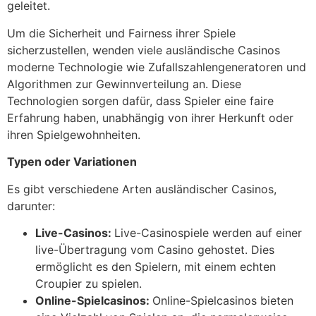
geleitet.
Um die Sicherheit und Fairness ihrer Spiele
sicherzustellen, wenden viele ausländische Casinos
moderne Technologie wie Zufallszahlengeneratoren und
Algorithmen zur Gewinnverteilung an. Diese
Technologien sorgen dafür, dass Spieler eine faire
Erfahrung haben, unabhängig von ihrer Herkunft oder
ihren Spielgewohnheiten.
Typen oder Variationen
Es gibt verschiedene Arten ausländischer Casinos,
darunter:
Live-Casinos:
Live-Casinospiele werden auf einer
live-Übertragung vom Casino gehostet. Dies
ermöglicht es den Spielern, mit einem echten
Croupier zu spielen.
Online-Spielcasinos:
Online-Spielcasinos bieten