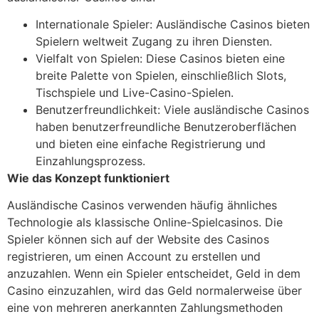
Internationale Spieler: Ausländische Casinos bieten
Spielern weltweit Zugang zu ihren Diensten.
Vielfalt von Spielen: Diese Casinos bieten eine
breite Palette von Spielen, einschließlich Slots,
Tischspiele und Live-Casino-Spielen.
Benutzerfreundlichkeit: Viele ausländische Casinos
haben benutzerfreundliche Benutzeroberflächen
und bieten eine einfache Registrierung und
Einzahlungsprozess.
Wie das Konzept funktioniert
Ausländische Casinos verwenden häufig ähnliches
Technologie als klassische Online-Spielcasinos. Die
Spieler können sich auf der Website des Casinos
registrieren, um einen Account zu erstellen und
anzuzahlen. Wenn ein Spieler entscheidet, Geld in dem
Casino einzuzahlen, wird das Geld normalerweise über
eine von mehreren anerkannten Zahlungsmethoden