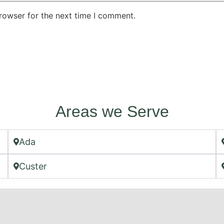
rowser for the next time I comment.
Areas we Serve
Ada
Custer