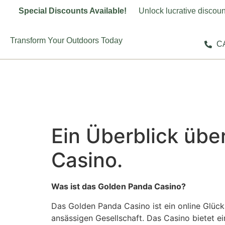
Special Discounts Available!
Unlock lucrative discoun
Transform Your Outdoors Today
CA
Ein Überblick übe
Casino.
Was ist das Golden Panda Casino?
Das Golden Panda Casino ist ein online Glück
ansässigen Gesellschaft. Das Casino bietet ei