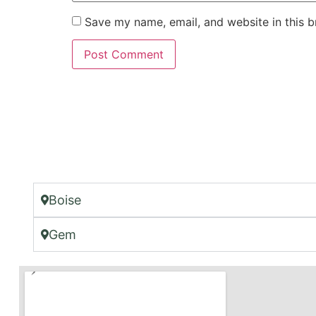
Save my name, email, and website in this b
Boise
Gem