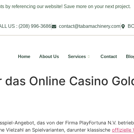
ts by referencing our website! Save more on your next project.
LL US : (208) 996-3686
contact@tabamachinery.com
BO
Home
About Us
Services
Contact
Blo
r das Online Casino Go
sspiel-Angebot, das von der Firma PlayFortuna N.V. betrieb
ne Vielzahl an Spielvarianten, darunter klassische
offiziell