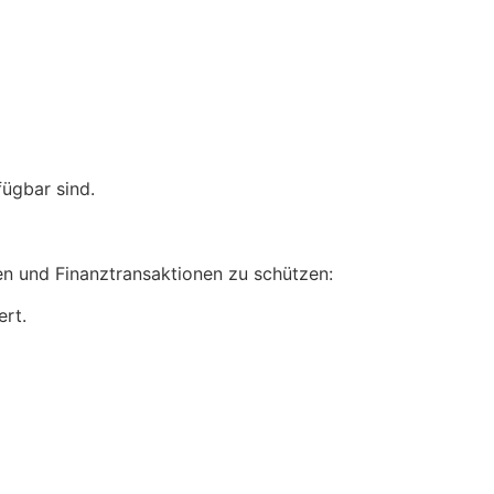
fügbar sind.
en und Finanztransaktionen zu schützen:
ert.