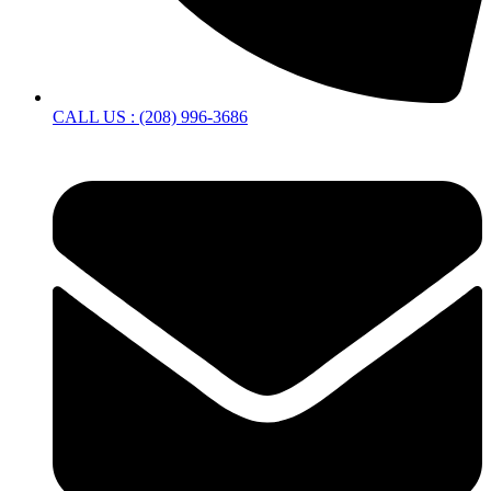
CALL US : (208) 996-3686