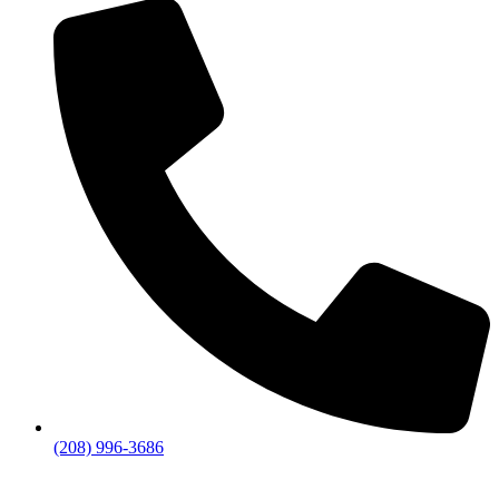
(208) 996-3686