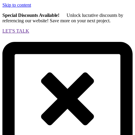
Skip to content
Special Discounts Available!
Unlock lucrative discounts by
referencing our website! Save more on your next project.
LET'S TALK