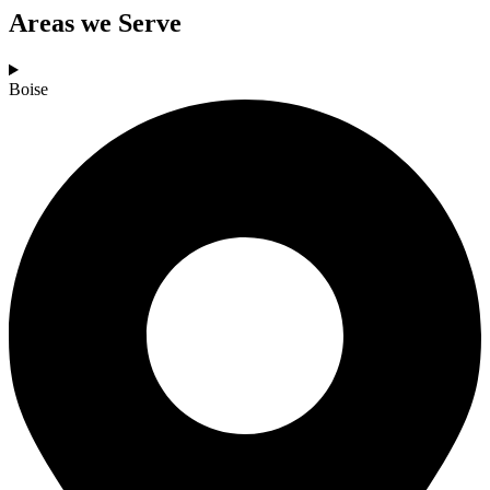
Areas we Serve
Boise