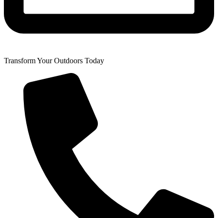
Transform Your Outdoors Today