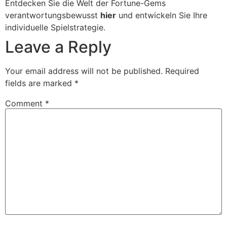
Entdecken Sie die Welt der Fortune-Gems
verantwortungsbewusst
hier
und entwickeln Sie Ihre
individuelle Spielstrategie.
Leave a Reply
Your email address will not be published.
Required
fields are marked
*
Comment
*