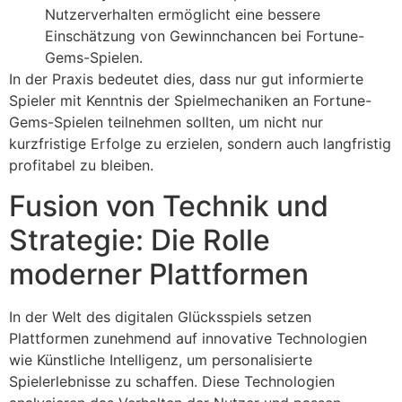
Nutzerverhalten ermöglicht eine bessere
Einschätzung von Gewinnchancen bei Fortune-
Gems-Spielen.
In der Praxis bedeutet dies, dass nur gut informierte
Spieler mit Kenntnis der Spielmechaniken an Fortune-
Gems-Spielen teilnehmen sollten, um nicht nur
kurzfristige Erfolge zu erzielen, sondern auch langfristig
profitabel zu bleiben.
Fusion von Technik und
Strategie: Die Rolle
moderner Plattformen
In der Welt des digitalen Glücksspiels setzen
Plattformen zunehmend auf innovative Technologien
wie Künstliche Intelligenz, um personalisierte
Spielerlebnisse zu schaffen. Diese Technologien