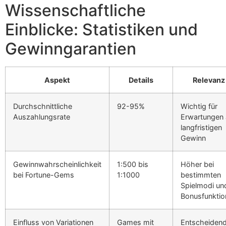
Wissenschaftliche
Einblicke: Statistiken und
Gewinngarantien
Aspekt
Details
Relevanz
Durchschnittliche
92-95%
Wichtig für
Auszahlungsrate
Erwartungen 
langfristigen
Gewinn
Gewinnwahrscheinlichkeit
1:500 bis
Höher bei
bei Fortune-Gems
1:1000
bestimmten
Spielmodi un
Bonusfunktio
Einfluss von Variationen
Games mit
Entscheiden