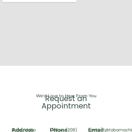
We'd Love to Hear From You
Request an
Appointment
Address
Phone
Email
Boise, Idaho
Call us: (208)
contact@tabamachi