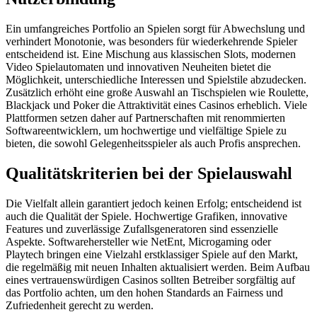
Ein umfangreiches Portfolio an Spielen sorgt für Abwechslung und
verhindert Monotonie, was besonders für wiederkehrende Spieler
entscheidend ist. Eine Mischung aus klassischen Slots, modernen
Video Spielautomaten und innovativen Neuheiten bietet die
Möglichkeit, unterschiedliche Interessen und Spielstile abzudecken.
Zusätzlich erhöht eine große Auswahl an Tischspielen wie Roulette,
Blackjack und Poker die Attraktivität eines Casinos erheblich. Viele
Plattformen setzen daher auf Partnerschaften mit renommierten
Softwareentwicklern, um hochwertige und vielfältige Spiele zu
bieten, die sowohl Gelegenheitsspieler als auch Profis ansprechen.
Qualitätskriterien bei der Spielauswahl
Die Vielfalt allein garantiert jedoch keinen Erfolg; entscheidend ist
auch die Qualität der Spiele. Hochwertige Grafiken, innovative
Features und zuverlässige Zufallsgeneratoren sind essenzielle
Aspekte. Softwarehersteller wie NetEnt, Microgaming oder
Playtech bringen eine Vielzahl erstklassiger Spiele auf den Markt,
die regelmäßig mit neuen Inhalten aktualisiert werden. Beim Aufbau
eines vertrauenswürdigen Casinos sollten Betreiber sorgfältig auf
das Portfolio achten, um den hohen Standards an Fairness und
Zufriedenheit gerecht zu werden.