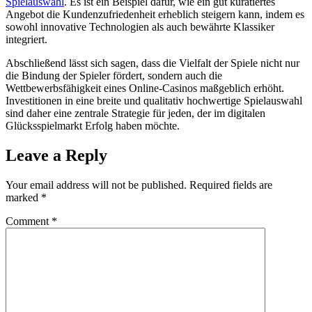
Spielauswahl
. Es ist ein Beispiel dafür, wie ein gut kuratiertes
Angebot die Kundenzufriedenheit erheblich steigern kann, indem es
sowohl innovative Technologien als auch bewährte Klassiker
integriert.
Abschließend lässt sich sagen, dass die Vielfalt der Spiele nicht nur
die Bindung der Spieler fördert, sondern auch die
Wettbewerbsfähigkeit eines Online-Casinos maßgeblich erhöht.
Investitionen in eine breite und qualitativ hochwertige Spielauswahl
sind daher eine zentrale Strategie für jeden, der im digitalen
Glücksspielmarkt Erfolg haben möchte.
Leave a Reply
Your email address will not be published.
Required fields are
marked
*
Comment
*