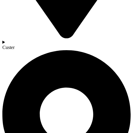
Custer