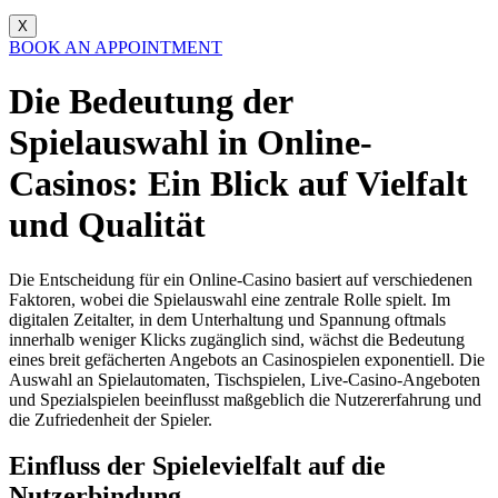
X
BOOK AN APPOINTMENT
Die Bedeutung der
Spielauswahl in Online-
Casinos: Ein Blick auf Vielfalt
und Qualität
Die Entscheidung für ein Online-Casino basiert auf verschiedenen
Faktoren, wobei die Spielauswahl eine zentrale Rolle spielt. Im
digitalen Zeitalter, in dem Unterhaltung und Spannung oftmals
innerhalb weniger Klicks zugänglich sind, wächst die Bedeutung
eines breit gefächerten Angebots an Casinospielen exponentiell. Die
Auswahl an Spielautomaten, Tischspielen, Live-Casino-Angeboten
und Spezialspielen beeinflusst maßgeblich die Nutzererfahrung und
die Zufriedenheit der Spieler.
Einfluss der Spielevielfalt auf die
Nutzerbindung