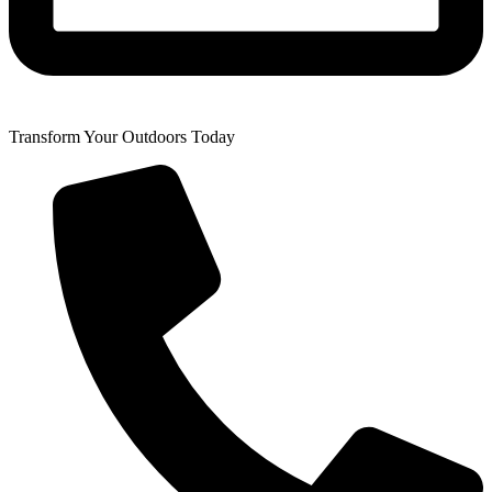
Transform Your Outdoors Today