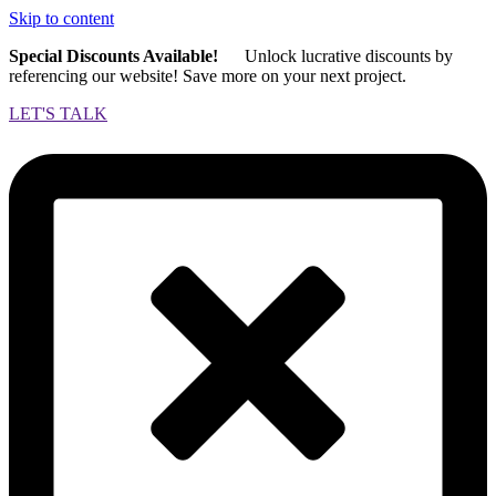
Skip to content
Special Discounts Available!
Unlock lucrative discounts by
referencing our website! Save more on your next project.
LET'S TALK