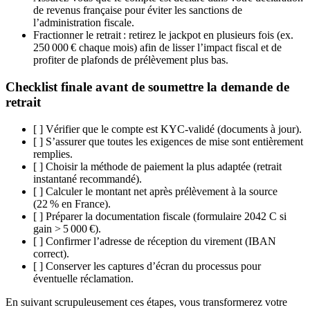
de revenus française pour éviter les sanctions de
l’administration fiscale.
Fractionner le retrait : retirez le jackpot en plusieurs fois (ex.
250 000 € chaque mois) afin de lisser l’impact fiscal et de
profiter de plafonds de prélèvement plus bas.
Checklist finale avant de soumettre la demande de
retrait
[ ] Vérifier que le compte est KYC‑validé (documents à jour).
[ ] S’assurer que toutes les exigences de mise sont entièrement
remplies.
[ ] Choisir la méthode de paiement la plus adaptée (retrait
instantané recommandé).
[ ] Calculer le montant net après prélèvement à la source
(22 % en France).
[ ] Préparer la documentation fiscale (formulaire 2042 C si
gain > 5 000 €).
[ ] Confirmer l’adresse de réception du virement (IBAN
correct).
[ ] Conserver les captures d’écran du processus pour
éventuelle réclamation.
En suivant scrupuleusement ces étapes, vous transformerez votre