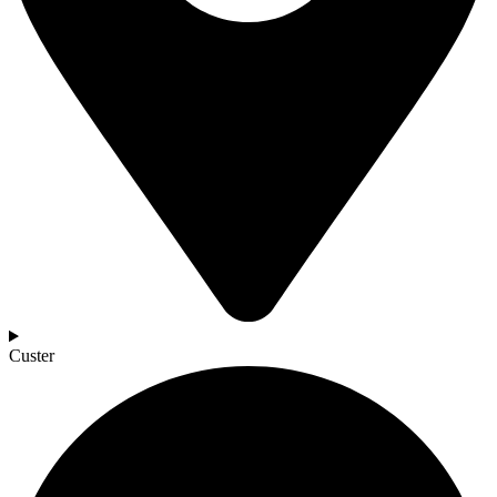
Custer