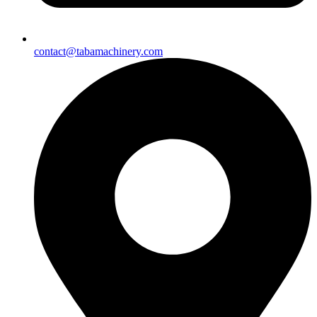
contact@tabamachinery.com