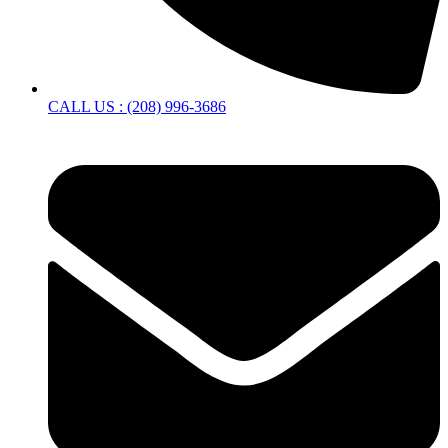
CALL US : (208) 996-3686