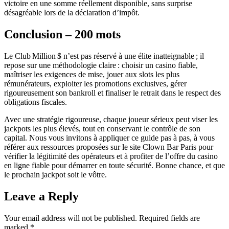
victoire en une somme réellement disponible, sans surprise
désagréable lors de la déclaration d’impôt.
Conclusion – 200 mots
Le Club Million $ n’est pas réservé à une élite inatteignable ; il
repose sur une méthodologie claire : choisir un casino fiable,
maîtriser les exigences de mise, jouer aux slots les plus
rémunérateurs, exploiter les promotions exclusives, gérer
rigoureusement son bankroll et finaliser le retrait dans le respect des
obligations fiscales.
Avec une stratégie rigoureuse, chaque joueur sérieux peut viser les
jackpots les plus élevés, tout en conservant le contrôle de son
capital. Nous vous invitons à appliquer ce guide pas à pas, à vous
référer aux ressources proposées sur le site Clown Bar Paris pour
vérifier la légitimité des opérateurs et à profiter de l’offre du casino
en ligne fiable pour démarrer en toute sécurité. Bonne chance, et que
le prochain jackpot soit le vôtre.
Leave a Reply
Your email address will not be published.
Required fields are
marked
*