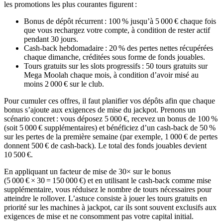
les promotions les plus courantes figurent :
Bonus de dépôt récurrent : 100 % jusqu’à 5 000 € chaque fois
que vous rechargez votre compte, à condition de rester actif
pendant 30 jours.
Cash‑back hebdomadaire : 20 % des pertes nettes récupérées
chaque dimanche, créditées sous forme de fonds jouables.
Tours gratuits sur les slots progressifs : 50 tours gratuits sur
Mega Moolah chaque mois, à condition d’avoir misé au
moins 2 000 € sur le club.
Pour cumuler ces offres, il faut planifier vos dépôts afin que chaque
bonus s’ajoute aux exigences de mise du jackpot. Prenons un
scénario concret : vous déposez 5 000 €, recevez un bonus de 100 %
(soit 5 000 € supplémentaires) et bénéficiez d’un cash‑back de 50 %
sur les pertes de la première semaine (par exemple, 1 000 € de pertes
donnent 500 € de cash‑back). Le total des fonds jouables devient
10 500 €.
En appliquant un facteur de mise de 30× sur le bonus
(5 000 € × 30 = 150 000 €) et en utilisant le cash‑back comme mise
supplémentaire, vous réduisez le nombre de tours nécessaires pour
atteindre le rollover. L’astuce consiste à jouer les tours gratuits en
priorité sur les machines à jackpot, car ils sont souvent exclusifs aux
exigences de mise et ne consomment pas votre capital initial.