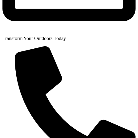
Transform Your Outdoors Today