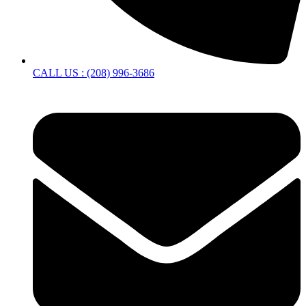
CALL US : (208) 996-3686