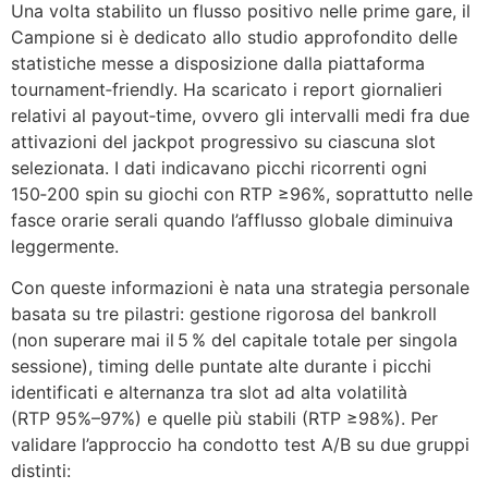
Una volta stabilito un flusso positivo nelle prime gare, il
Campione si è dedicato allo studio approfondito delle
statistiche messe a disposizione dalla piattaforma
tournament‑friendly. Ha scaricato i report giornalieri
relativi al payout‑time, ovvero gli intervalli medi fra due
attivazioni del jackpot progressivo su ciascuna slot
selezionata. I dati indicavano picchi ricorrenti ogni
150‑200 spin su giochi con RTP ≥96%, soprattutto nelle
fasce orarie serali quando l’afflusso globale diminuiva
leggermente.
Con queste informazioni è nata una strategia personale
basata su tre pilastri: gestione rigorosa del bankroll
(non superare mai il 5 % del capitale totale per singola
sessione), timing delle puntate alte durante i picchi
identificati e alternanza tra slot ad alta volatilità
(RTP 95%–97%) e quelle più stabili (RTP ≥98%). Per
validare l’approccio ha condotto test A/B su due gruppi
distinti: