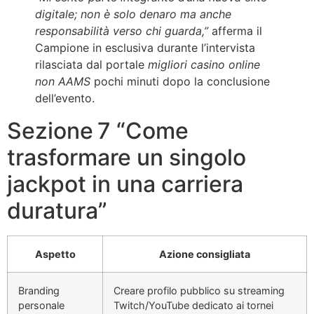
digitale; non è solo denaro ma anche
responsabilità verso chi guarda,”
afferma il
Campione in esclusiva durante l’intervista
rilasciata dal portale
migliori casino online
non AAMS
pochi minuti dopo la conclusione
dell’evento.
Sezione 7 “Come
trasformare un singolo
jackpot in una carriera
duratura”
Aspetto
Azione consigliata
Branding
Creare profilo pubblico su streaming
personale
Twitch/YouTube dedicato ai tornei