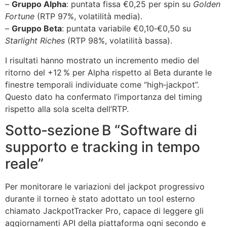
–
Gruppo Alpha
: puntata fissa €0,25 per spin su
Golden
Fortune
(RTP 97%, volatilità media).
–
Gruppo Beta
: puntata variabile €0,10‑€0,50 su
Starlight Riches
(RTP 98%, volatilità bassa).
I risultati hanno mostrato un incremento medio del
ritorno del +12 % per Alpha rispetto al Beta durante le
finestre temporali individuate come “high‑jackpot”.
Questo dato ha confermato l’importanza del timing
rispetto alla sola scelta dell’RTP.
Sotto‑sezione B “Software di
supporto e tracking in tempo
reale”
Per monitorare le variazioni del jackpot progressivo
durante il torneo è stato adottato un tool esterno
chiamato JackpotTracker Pro, capace di leggere gli
aggiornamenti API della piattaforma ogni secondo e