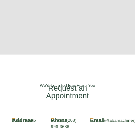
We'd Love to Hear From You
Request an
Appointment
Address
Phone
Email
Boise, Idaho
Call us: (208)
contact@tabamachiner
996-3686