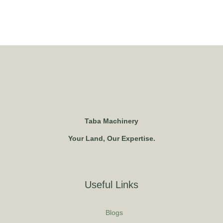
Taba Machinery
Your Land, Our Expertise.
Useful Links
Blogs