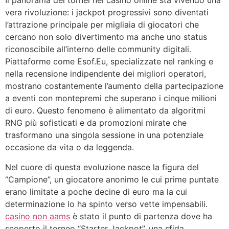
Il panorama dei tornei nei casinò online sta vivendo una
vera rivoluzione: i jackpot progressivi sono diventati
l’attrazione principale per migliaia di giocatori che
cercano non solo divertimento ma anche uno status
riconoscibile all’interno delle community digitali.
Piattaforme come Esof.Eu, specializzate nel ranking e
nella recensione indipendente dei migliori operatori,
mostrano costantemente l’aumento della partecipazione
a eventi con montepremi che superano i cinque milioni
di euro. Questo fenomeno è alimentato da algoritmi
RNG più sofisticati e da promozioni mirate che
trasformano una singola sessione in una potenziale
occasione da vita o da leggenda.
Nel cuore di questa evoluzione nasce la figura del
“Campione”, un giocatore anonimo le cui prime puntate
erano limitate a poche decine di euro ma la cui
determinazione lo ha spinto verso vette impensabili.
casino non aams
è stato il punto di partenza dove ha
scoperto il torneo “Starter Jackpot”, una sfida