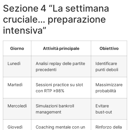
Sezione 4 “La settimana
cruciale… preparazione
intensiva”
Giorno
Attività principale
Obiettivo
Lunedì
Analisi replay delle partite
Identificare
precedenti
punti deboli
Martedì
Sessioni practice su slot
Massimizzare
con RTP ≥98%
probabilità
Mercoledì
Simulazioni bankroll
Evitare
management
bust‑out
Giovedì
Coaching mentale con un
Rinforzo della