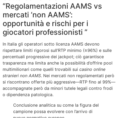
“Regolamentazioni AAMS vs
mercati ‘non AAMS’:
opportunità e rischi per i
giocatori professionisti ”
In Italia gli operatori sotto licenza AAMS devono
rispettare limiti rigorosi sull’RTP minimo (≥96%) e sulle
percentuali progressive dei jackpot; ciò garantisce
trasparenza ma limita anche la possibilità d’offrire pool
multimilionari come quelli trovabili sui
casino online
stranieri non AAMS
. Nei mercati non regolamentati però
si riscontrano offerte più aggressive—RTP fino al 99%—
accompagnate però da minori tutele legali contro frodi
o dipendenza patologica.
Conclusione analitica su come la figura del
campione possa evolvere con l’arrivo di
nuove normative europee.