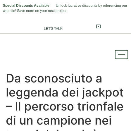
Special Discounts Available!
Unlock lucrative discounts by referencing our
website! Save more on your next project.
LET'S TALK
Da sconosciuto a
leggenda dei jackpot
– Il percorso trionfale
di un campione nei