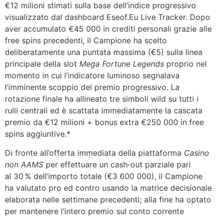
€12 milioni stimati sulla base dell’indice progressivo
visualizzato dal dashboard Eseof.Eu Live Tracker. Dopo
aver accumulato €45 000 in crediti personali grazie alle
free spins precedenti, il Campione ha scelto
deliberatamente una puntata massima (€5) sulla linea
principale della slot
Mega Fortune Legends
proprio nel
momento in cui l’indicatore luminoso segnalava
l’imminente scoppio del premio progressivo. La
rotazione finale ha allineato tre simboli wild su tutti i
rulli centrali ed è scattata immediatamente la cascata
premio da €12 milioni + bonus extra €250 000 in free
spins aggiuntive.*
Di fronte all’offerta immediata della piattaforma
Casino
non AAMS
per effettuare un cash‑out parziale pari
al 30 % dell’importo totale (€3 600 000), il Campione
ha valutato pro ed contro usando la matrice decisionale
elaborata nelle settimane precedenti; alla fine ha optato
per mantenere l’intero premio sul conto corrente