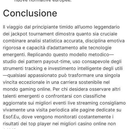
Conclusione
Il viaggio dal principiante timido all’uomo leggendario
dei jackpot tournament dimostra quanto sia cruciale
combinare analisi statistica accurata, disciplina emotiva
rigorosa e capacità d’adattamento alle tecnologie
emergenti. Replicando questo modello metodico—
studio dei pattern payout-time, uso consapevole degli
strumenti tracking e investimento intelligente degli utili
—qualsiasi appassionato può trasformare una singola
vincita eccezionale in una carriera sostenibile nel
mondo gaming online. Per chi desidera osservare altri
talenti emergenti o confrontarsi con classifiche
aggiornate sui migliori eventi live streaming consigliamo
vivamente una visita periodica alle pagine dedicate su
Esof.Eu, dove vengono monitorati costantemente i
risultati dei top player nei migliori casino online non