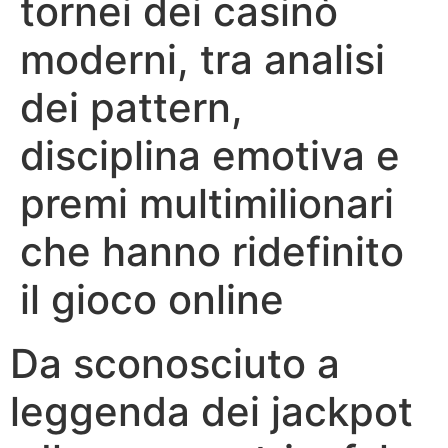
tornei dei casinò
moderni, tra analisi
dei pattern,
disciplina emotiva e
premi multimilionari
che hanno ridefinito
il gioco online
Da sconosciuto a
leggenda dei jackpot