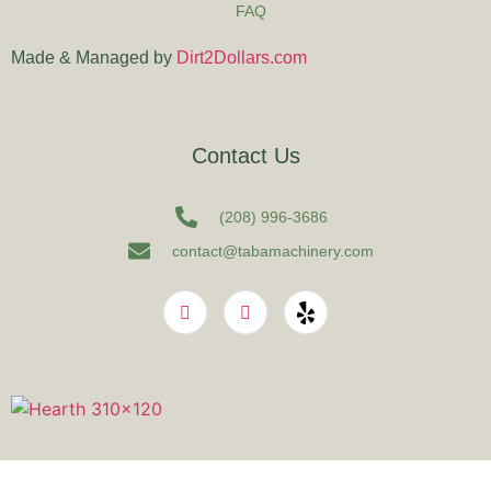
FAQ
Made & Managed by
Dirt2Dollars.com
Contact Us
(208) 996-3686
contact@tabamachinery.com