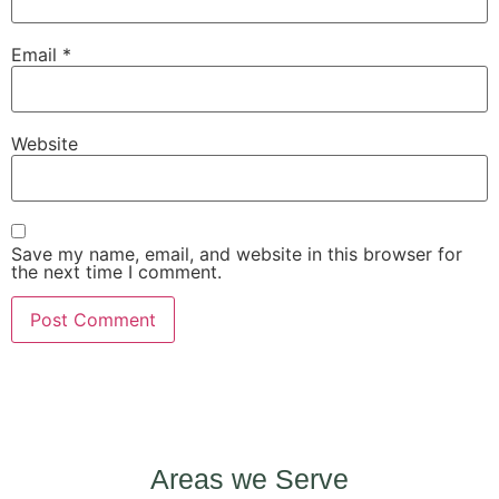
Email
*
Website
Save my name, email, and website in this browser for
the next time I comment.
Areas we Serve