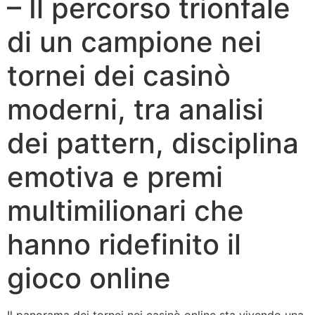
– Il percorso trionfale
di un campione nei
tornei dei casinò
moderni, tra analisi
dei pattern, disciplina
emotiva e premi
multimilionari che
hanno ridefinito il
gioco online